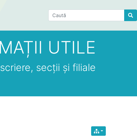
Find
MAȚII UTILE
criere, secții și filiale