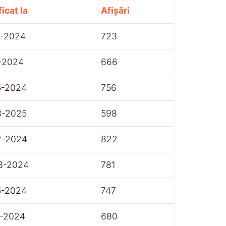
icat la
Afișări
1-2024
723
1-2024
666
5-2024
756
3-2025
598
2-2024
822
3-2024
781
5-2024
747
1-2024
680