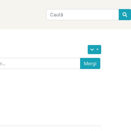
Find
Mergi