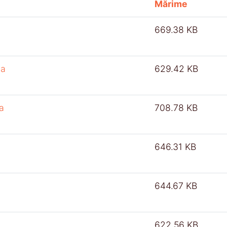
Mărime
669.38 KB
ia
629.42 KB
a
708.78 KB
646.31 KB
644.67 KB
622.56 KB