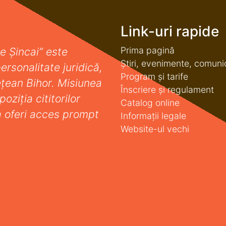
Link-uri rapide
Prima pagină
e Șincai” este
Știri, evenimente, comuni
ersonalitate juridică,
Program și tarife
deţean Bihor. Misiunea
Înscriere și regulament
oziţia cititorilor
Catalog online
a oferi acces prompt
Informații legale
Website-ul vechi