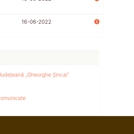
16-06-2022
 Județeană „Gheorghe Șincai”
 comunicate