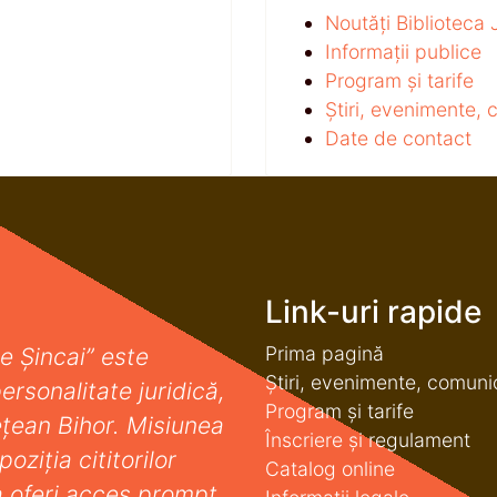
Noutăți Biblioteca
Informații publice
Program și tarife
Știri, evenimente,
Date de contact
Link-uri rapide
Prima pagină
e Șincai” este
Știri, evenimente, comuni
ersonalitate juridică,
Program și tarife
deţean Bihor. Misiunea
Înscriere și regulament
oziţia cititorilor
Catalog online
a oferi acces prompt