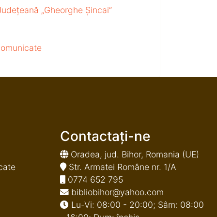
 Județeană „Gheorghe Șincai”
 comunicate
Contactați-ne
Oradea, jud. Bihor, Romania (UE)
cate
Str. Armatei Române nr. 1/A
0774 652 795
bibliobihor@yahoo.com
Lu-Vi: 08:00 - 20:00; Sâm: 08:00