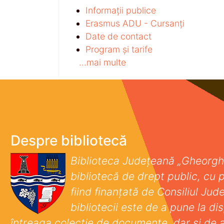
Informații publice
Erasmus ADU - Cursanți
Date de contact
Program și tarife
...mai multe
Despre bibliotecă
Biblioteca Județeană „Gheorgh
bibliotecă de drept public, cu p
fiind finanţată de Consiliul Ju
bibliotecii este de a pune la disp
întreaga colecţie de documente, dar şi de 