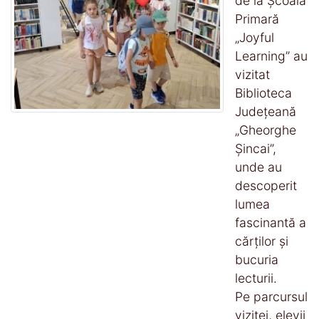
de la Școala
Primară
„Joyful
Learning” au
vizitat
Biblioteca
Județeană
„Gheorghe
Șincai”,
unde au
descoperit
lumea
fascinantă a
cărților și
bucuria
lecturii.
Pe parcursul
vizitei, elevii