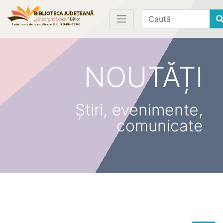
Find
NOUTĂȚI
Știri, evenimente,
comunicate