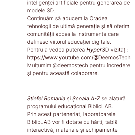
inteligenței artificiale pentru generarea de
modele 3D.
Continuăm să aducem la Oradea
tehnologii de ultimă generație și să oferim
comunității acces la instrumente care
definesc viitorul educației digitale.
Pentru a vedea puterea
Hyper3
D vizitați:
https://www.youtube.com/@DeemosTech
Mulțumim @deemostech pentru încredere
și pentru această colaborare!
_
Stiefel Romania
și
Școala A-Z
se alătură
programului educațional BiblioLAB.
Prin acest parteneriat, laboratoarele
BiblioLAB vor fi dotate cu hărți, tablă
interactivă, materiale și echipamente