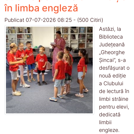
în limba engleză
Publicat 07-07-2026 08:25
-
(500 Citiri)
Astăzi, la
Biblioteca
Județeană
„Gheorghe
Șincai”, s-a
desfășurat o
nouă ediție
a Clubului
de lectură în
limbi străine
pentru elevi,
dedicată
limbii
engleze.