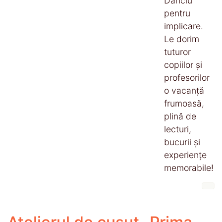
Danciu
pentru
implicare.
Le dorim
tuturor
copiilor și
profesorilor
o vacanță
frumoasă,
plină de
lecturi,
bucurii și
experiențe
memorabile!