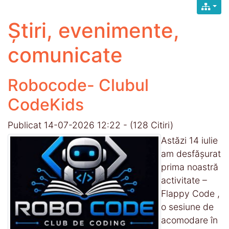
Știri, evenimente,
comunicate
Robocode- Clubul
CodeKids
Publicat 14-07-2026 12:22
-
(128 Citiri)
Astăzi 14 iulie
am desfășurat
prima noastră
activitate –
Flappy Code ,
o sesiune de
acomodare în