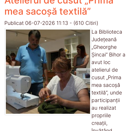
Atelierul de cusut „Prima
mea sacoșă textilă”
Publicat 06-07-2026 11:13
-
(610 Citiri)
La Biblioteca
Județeană
„Gheorghe
Șincai” Bihor a
avut loc
atelierul de
cusut „Prima
mea sacoșă
textilă”, unde
participanții
au realizat
propriile
creații,
învățând