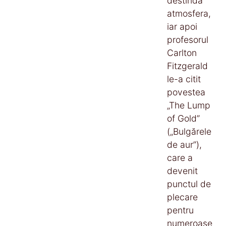
destindă
atmosfera,
iar apoi
profesorul
Carlton
Fitzgerald
le-a citit
povestea
„The Lump
of Gold”
(„Bulgărele
de aur”),
care a
devenit
punctul de
plecare
pentru
numeroase