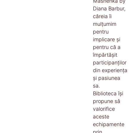
Mashenka by
Diana Barbur,
căreia îi
mulțumim
pentru
implicare și
pentru că a
împărtășit
participanților
din experiența
și pasiunea
sa.
Biblioteca își
propune să
valorifice
aceste
echipamente
prin