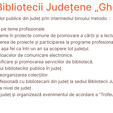
Bibliotecii Județene „G
lor publice din judeţ prin intermediul biroului metodic :
ă pe teme profesionale.
teme în proiecte comune de promovare a cărții și a lectu
ierea de proiecte şi participarea la programe profesional
așa fel ca într-un an sa acopere tot județul.
ijloacelor de comunicare electronice.
ificare și promovarea serviciilor de bibliotecă.
i bibliotecilor publice în judeţ.
eorganizarea colecţiilor.
sională cu bibliotecarii din judeţ la sediul Bibliotecii 
 nivel de judeţ .
n judeţ şi organizează evenimentul de acordare a “Trofeul