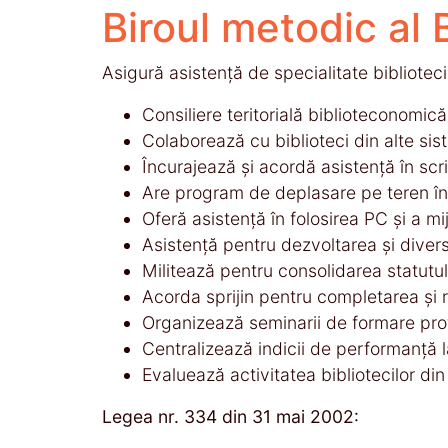
Biroul metodic al 
Asigură asistenţă de specialitate biblioteci
Consiliere teritorială biblioteconomic
Colaborează cu biblioteci din alte sis
Încurajează şi acordă asistenţă în scr
Are program de deplasare pe teren în 
Oferă asistenţă în folosirea PC şi a m
Asistenţă pentru dezvoltarea şi divers
Militează pentru consolidarea statutulu
Acorda sprijin pentru completarea şi r
Organizează seminarii de formare profe
Centralizează indicii de performanţă la
Evaluează activitatea bibliotecilor di
Legea nr. 334 din 31 mai 2002: