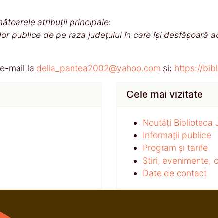
ătoarele atribuţii principale:
or publice de pe raza judeţului în care îşi desfăşoară ac
 e-mail la
delia_pantea2002@yahoo.com
și:
https://bi
Cele mai vizitate
Noutăți Biblioteca
Informații publice
Program și tarife
Știri, evenimente,
Date de contact