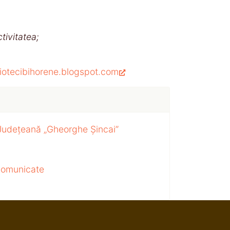
tivitatea;
bliotecibihorene.blogspot.com
 Județeană „Gheorghe Șincai”
 comunicate