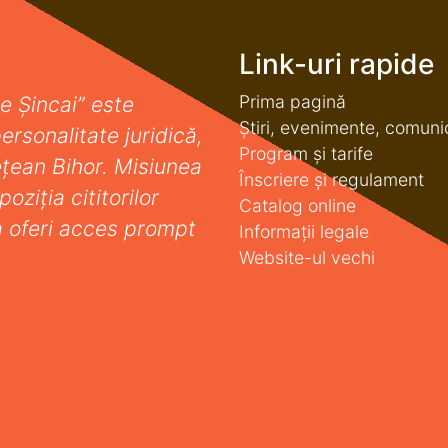
Link-uri rapide
Prima pagină
e Șincai” este
Știri, evenimente, comuni
ersonalitate juridică,
Program și tarife
deţean Bihor. Misiunea
Înscriere și regulament
oziţia cititorilor
Catalog online
a oferi acces prompt
Informații legale
Website-ul vechi