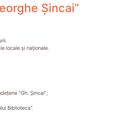
heorghe Șincai”
rii.
e locale şi naţionale.
Judeţene "Gh. Şincai";
ui Biblioteca”.