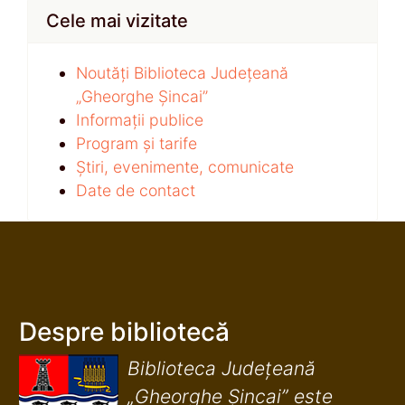
Cele mai vizitate
Noutăți Biblioteca Județeană
„Gheorghe Șincai”
Informații publice
Program și tarife
Știri, evenimente, comunicate
Date de contact
Despre bibliotecă
Biblioteca Județeană
„Gheorghe Șincai” este