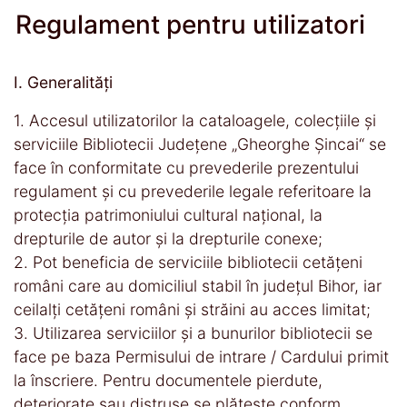
Regulament pentru utilizatori
I. Generalităţi
1. Accesul utilizatorilor la cataloagele, colecţiile şi
serviciile Bibliotecii Judeţene „Gheorghe Șincai“ se
face în conformitate cu prevederile prezentului
regulament şi cu prevederile legale referitoare la
protecţia patrimoniului cultural naţional, la
drepturile de autor şi la drepturile conexe;
2. Pot beneficia de serviciile bibliotecii cetăţeni
români care au domiciliul stabil în judeţul Bihor, iar
ceilalţi cetăţeni români şi străini au acces limitat;
3. Utilizarea serviciilor şi a bunurilor bibliotecii se
face pe baza Permisului de intrare / Cardului primit
la înscriere. Pentru documentele pierdute,
deteriorate sau distruse se plăteşte conform