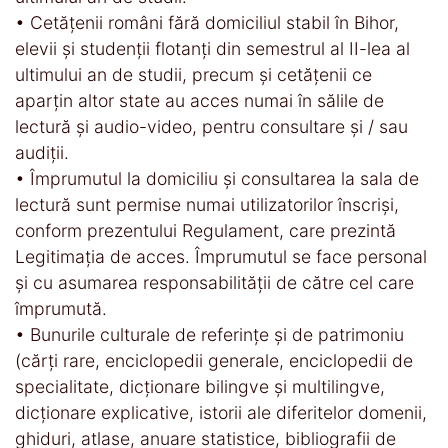
• Cetăţenii români fără domiciliul stabil în Bihor,
elevii şi studenţii flotanţi din semestrul al II-lea al
ultimului an de studii, precum şi cetăţenii ce
aparţin altor state au acces numai în sălile de
lectură şi audio-video, pentru consultare şi / sau
audiţii.
• Împrumutul la domiciliu şi consultarea la sala de
lectură sunt permise numai utilizatorilor înscrişi,
conform prezentului Regulament, care prezintă
Legitimaţia de acces. Împrumutul se face personal
şi cu asumarea responsabilităţii de către cel care
împrumută.
• Bunurile culturale de referinţe şi de patrimoniu
(cărţi rare, enciclopedii generale, enciclopedii de
specialitate, dicţionare bilingve şi multilingve,
dicţionare explicative, istorii ale diferitelor domenii,
ghiduri, atlase, anuare statistice, bibliografii de