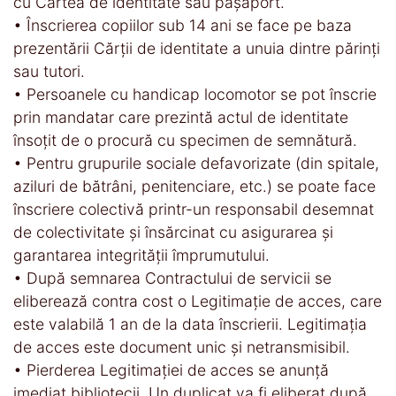
cu Cartea de identitate sau pașaport.
• Înscrierea copiilor sub 14 ani se face pe baza
prezentării Cărţii de identitate a unuia dintre părinţi
sau tutori.
• Persoanele cu handicap locomotor se pot înscrie
prin mandatar care prezintă actul de identitate
însoţit de o procură cu specimen de semnătură.
• Pentru grupurile sociale defavorizate (din spitale,
aziluri de bătrâni, penitenciare, etc.) se poate face
înscriere colectivă printr-un responsabil desemnat
de colectivitate şi însărcinat cu asigurarea şi
garantarea integrităţii împrumutului.
• După semnarea Contractului de servicii se
eliberează contra cost o Legitimaţie de acces, care
este valabilă 1 an de la data înscrierii. Legitimaţia
de acces este document unic și netransmisibil.
• Pierderea Legitimaţiei de acces se anunţă
imediat bibliotecii. Un duplicat va fi eliberat după