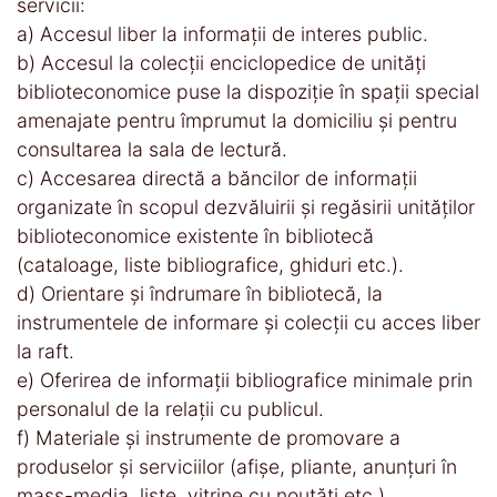
servicii:
a) Accesul liber la informaţii de interes public.
b) Accesul la colecţii enciclopedice de unităţi
biblioteconomice puse la dispoziţie în spaţii special
amenajate pentru împrumut la domiciliu şi pentru
consultarea la sala de lectură.
c) Accesarea directă a băncilor de informaţii
organizate în scopul dezvăluirii şi regăsirii unităţilor
biblioteconomice existente în bibliotecă
(cataloage, liste bibliografice, ghiduri etc.).
d) Orientare şi îndrumare în bibliotecă, la
instrumentele de informare şi colecţii cu acces liber
la raft.
e) Oferirea de informaţii bibliografice minimale prin
personalul de la relaţii cu publicul.
f) Materiale şi instrumente de promovare a
produselor şi serviciilor (afişe, pliante, anunţuri în
mass-media, liste, vitrine cu noutăţi etc.).