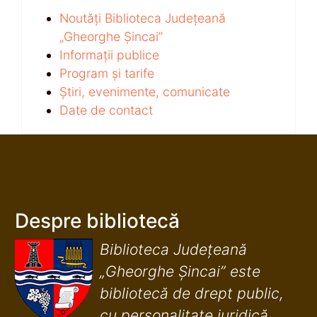
Noutăți Biblioteca Județeană
„Gheorghe Șincai”
Informații publice
Program și tarife
Știri, evenimente, comunicate
Date de contact
Despre bibliotecă
Biblioteca Județeană
„Gheorghe Șincai” este
bibliotecă de drept public,
cu personalitate juridică,