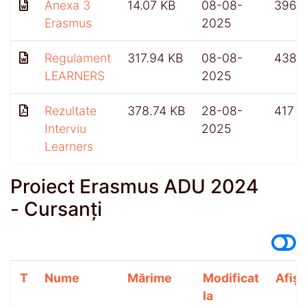
Anexa 3
14.07 KB
08-08-
396
Erasmus
2025
Regulament
317.94 KB
08-08-
438
LEARNERS
2025
Rezultate
378.74 KB
28-08-
417
Interviu
2025
Learners
Proiect Erasmus ADU 2024
- Cursanți
T
Nume
Mărime
Modificat
Afișă
la