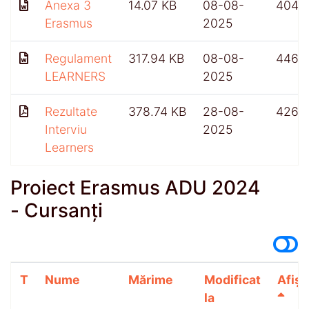
Anexa 3
14.07 KB
08-08-
404
Erasmus
2025
Regulament
317.94 KB
08-08-
446
LEARNERS
2025
Rezultate
378.74 KB
28-08-
426
Interviu
2025
Learners
Proiect Erasmus ADU 2024
- Cursanți
T
Nume
Mărime
Modificat
Afișă
la