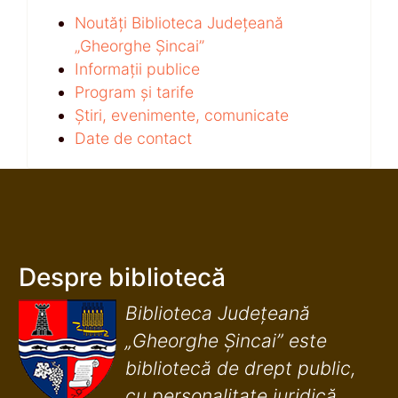
Noutăți Biblioteca Județeană
„Gheorghe Șincai”
Informații publice
Program și tarife
Știri, evenimente, comunicate
Date de contact
Despre bibliotecă
Biblioteca Județeană
„Gheorghe Șincai” este
bibliotecă de drept public,
cu personalitate juridică,