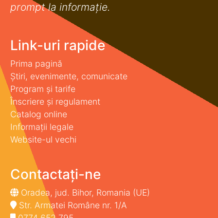
prompt la informaţie.
Link-uri rapide
Prima pagină
Știri, evenimente, comunicate
Program și tarife
Înscriere și regulament
Catalog online
Informații legale
Website-ul vechi
Contactați-ne
Oradea, jud. Bihor, Romania (UE)
Str. Armatei Române nr. 1/A
0774 652 795