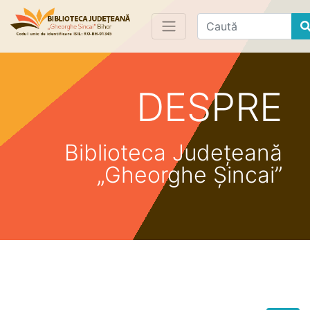
Find
DESPRE
Biblioteca Județeană
„Gheorghe Șincai”