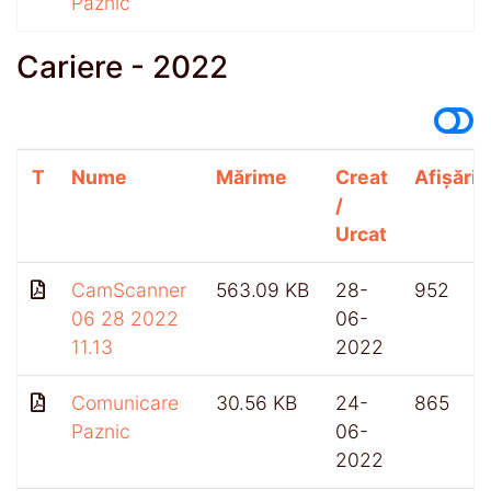
Paznic
Cariere - 2022
T
Nume
Mărime
Creat
Afișări
/
Urcat
CamScanner
563.09 KB
28-
952
06 28 2022
06-
11.13
2022
Comunicare
30.56 KB
24-
865
Paznic
06-
2022