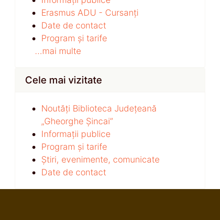
Erasmus ADU - Cursanți
Date de contact
Program și tarife
...mai multe
Cele mai vizitate
Noutăți Biblioteca Județeană
„Gheorghe Șincai”
Informații publice
Program și tarife
Știri, evenimente, comunicate
Date de contact