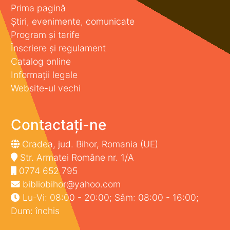
Prima pagină
Știri, evenimente, comunicate
Program și tarife
Înscriere și regulament
Catalog online
Informații legale
Website-ul vechi
Contactați-ne
Oradea, jud. Bihor, Romania (UE)
Str. Armatei Române nr. 1/A
0774 652 795
bibliobihor@yahoo.com
Lu-Vi: 08:00 - 20:00; Sâm: 08:00 - 16:00;
Dum: închis