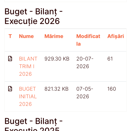
Buget - Bilanț -
Execuție 2026
T
Nume
Mărime
Modificat
Afișări
la
BILANT
929.30 KB
20-07-
61
TRIM I
2026
2026
BUGET
821.32 KB
07-05-
160
INITIAL
2026
2026
Buget - Bilanț -
Execuție 2025