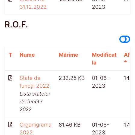
31.12.2022
2023
R.O.F.
T
Nume
Mărime
Modificat
Afiș
la
State de
232.25 KB
01-06-
143
funcții 2022
2023
Lista statelor
de funcții
2022
Organigrama
81.46 KB
01-06-
179
2022
2023