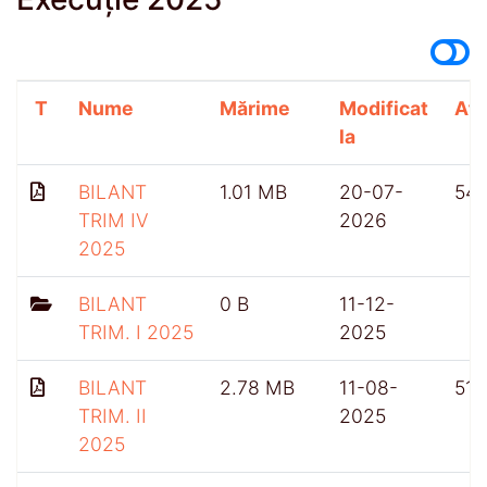
T
Nume
Mărime
Modificat
Afi
la
BILANT
1.01 MB
20-07-
54
TRIM IV
2026
2025
BILANT
0 B
11-12-
TRIM. I 2025
2025
BILANT
2.78 MB
11-08-
518
TRIM. II
2025
2025