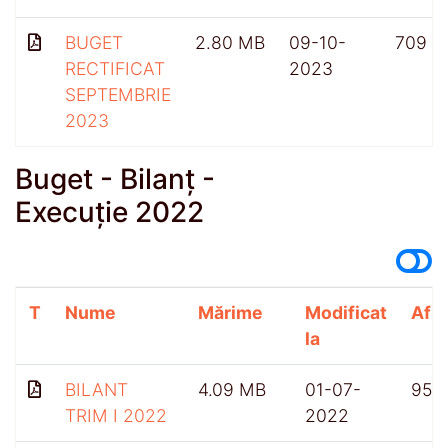
BUGET
2.80 MB
09-10-
709
RECTIFICAT
2023
SEPTEMBRIE
2023
Buget - Bilanț -
Execuție 2022
T
Nume
Mărime
Modificat
Afiș
la
BILANT
4.09 MB
01-07-
955
TRIM I 2022
2022