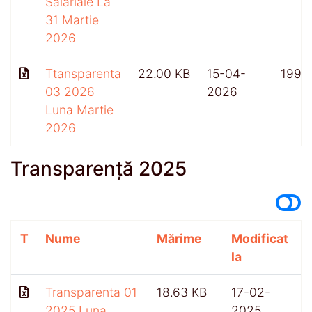
Salariale La
31 Martie
2026
Ttansparenta
22.00 KB
15-04-
199
03 2026
2026
Luna Martie
2026
Transparență 2025
T
Nume
Mărime
Modificat
A
la
Transparenta 01
18.63 KB
17-02-
2025 Luna
2025