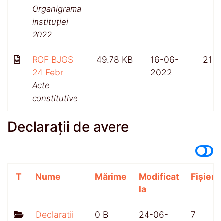
Organigrama
instituției
2022
ROF BJGS
49.78 KB
16-06-
213
24 Febr
2022
Acte
constitutive
Declarații de avere
T
Nume
Mărime
Modificat
Fișiere
la
Declaratii
0 B
24-06-
7