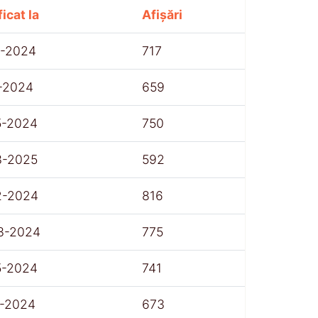
icat la
Afișări
1-2024
717
1-2024
659
5-2024
750
3-2025
592
2-2024
816
3-2024
775
5-2024
741
1-2024
673