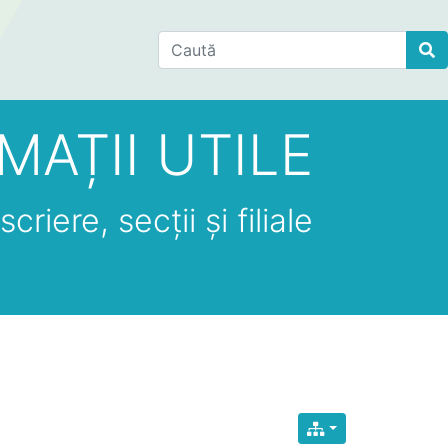
Find
MAȚII UTILE
criere, secții și filiale