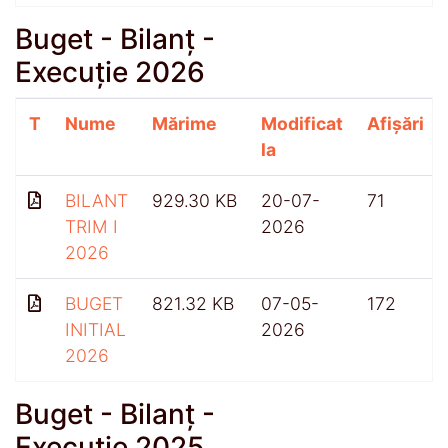
Buget - Bilanț -
Execuție 2026
T
Nume
Mărime
Modificat
Afișări
la
BILANT
929.30 KB
20-07-
71
TRIM I
2026
2026
BUGET
821.32 KB
07-05-
172
INITIAL
2026
2026
Buget - Bilanț -
Execuție 2025