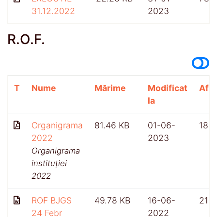
31.12.2022
2023
R.O.F.
T
Nume
Mărime
Modificat
Afiș
la
Organigrama
81.46 KB
01-06-
181
2022
2023
Organigrama
instituției
2022
ROF BJGS
49.78 KB
16-06-
214
24 Febr
2022