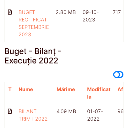
BUGET
2.80 MB
09-10-
717
RECTIFICAT
2023
SEPTEMBRIE
2023
Buget - Bilanț -
Execuție 2022
T
Nume
Mărime
Modificat
Afiș
la
BILANT
4.09 MB
01-07-
965
TRIM I 2022
2022