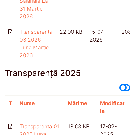
Salariale La
31 Martie
2026
Ttansparenta
22.00 KB
15-04-
208
03 2026
2026
Luna Martie
2026
Transparență 2025
T
Nume
Mărime
Modificat
A
la
Transparenta 01
18.63 KB
17-02-
2025 Luna
2025