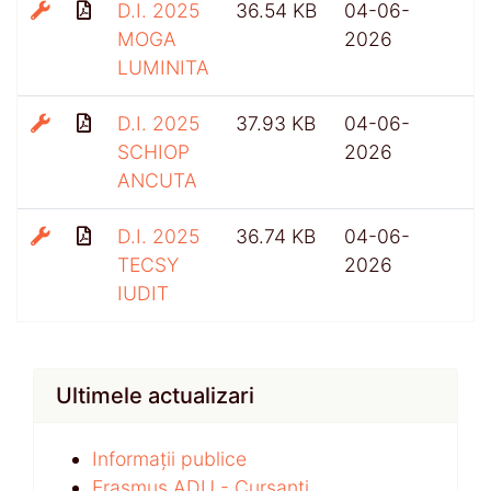
D.I. 2025
36.54 KB
04-06-
MOGA
2026
LUMINITA
D.I. 2025
37.93 KB
04-06-
SCHIOP
2026
ANCUTA
D.I. 2025
36.74 KB
04-06-
TECSY
2026
IUDIT
Ultimele actualizari
Informații publice
Erasmus ADU - Cursanți