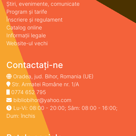
Știri, evenimente, comunicate
Program și tarife
Înscriere și regulament
Catalog online
Informații legale
Website-ul vechi
Contactați-ne
Oradea, jud. Bihor, Romania (UE)
Str. Armatei Române nr. 1/A
0774 652 795
bibliobihor@yahoo.com
Lu-Vi: 08:00 - 20:00; Sâm: 08:00 - 16:00;
Dum: închis