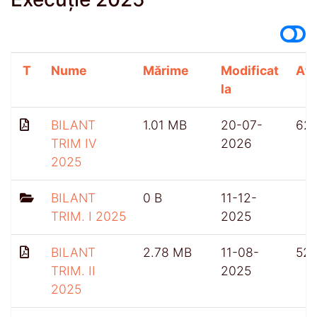
T
Nume
Mărime
Modificat
Afi
la
BILANT
1.01 MB
20-07-
62
TRIM IV
2026
2025
BILANT
0 B
11-12-
TRIM. I 2025
2025
BILANT
2.78 MB
11-08-
52
TRIM. II
2025
2025