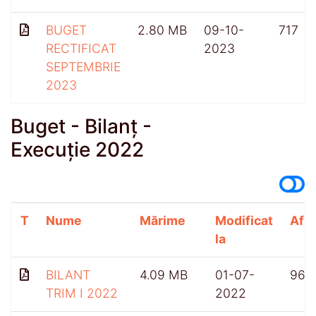
BUGET
2.80 MB
09-10-
717
RECTIFICAT
2023
SEPTEMBRIE
2023
Buget - Bilanț -
Execuție 2022
T
Nume
Mărime
Modificat
Afiș
la
BILANT
4.09 MB
01-07-
964
TRIM I 2022
2022