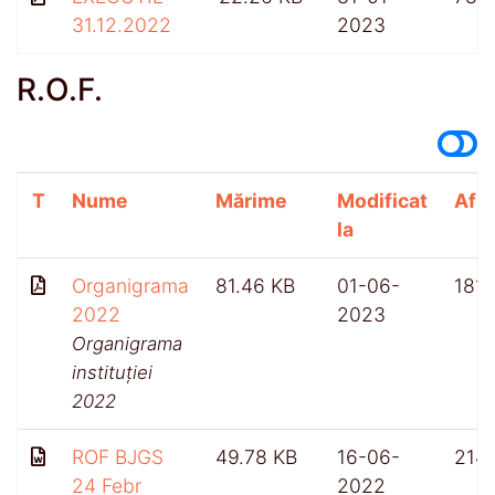
31.12.2022
2023
R.O.F.
T
Nume
Mărime
Modificat
Afiș
la
Organigrama
81.46 KB
01-06-
181
2022
2023
Organigrama
instituției
2022
ROF BJGS
49.78 KB
16-06-
214
24 Febr
2022