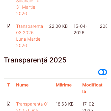
Salariale La
31 Martie
2026
Ttansparenta
22.00 KB
15-04-
208
03 2026
2026
Luna Martie
2026
Transparență 2025
T
Nume
Mărime
Modificat
A
la
Transparenta 01
18.63 KB
17-02-
2025 Luna
2025