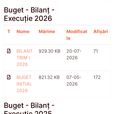
Buget - Bilanț -
Execuție 2026
T
Nume
Mărime
Modificat
Afișări
la
BILANT
929.30 KB
20-07-
71
TRIM I
2026
2026
BUGET
821.32 KB
07-05-
172
INITIAL
2026
2026
Buget - Bilanț -
Execuție 2025