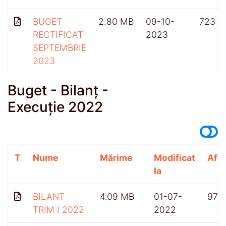
BUGET
2.80 MB
09-10-
723
RECTIFICAT
2023
SEPTEMBRIE
2023
Buget - Bilanț -
Execuție 2022
T
Nume
Mărime
Modificat
Afiș
la
BILANT
4.09 MB
01-07-
971
TRIM I 2022
2022