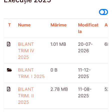
T
Nume
Mărime
Modificat
Afi
la
BILANT
1.01 MB
20-07-
68
TRIM IV
2026
2025
BILANT
0 B
11-12-
TRIM. I 2025
2025
BILANT
2.78 MB
11-08-
53
TRIM. II
2025
2025