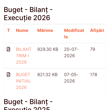
Buget - Bilanț -
Execuție 2026
T
Nume
Mărime
Modificat
Afișări
la
BILANT
929.30 KB
20-07-
79
TRIM I
2026
2026
BUGET
821.32 KB
07-05-
178
INITIAL
2026
2026
Buget - Bilanț -
Execuție 2025