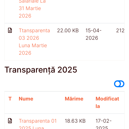
Salariale La
31 Martie
2026
Ttansparenta
22.00 KB
15-04-
212
03 2026
2026
Luna Martie
2026
Transparență 2025
T
Nume
Mărime
Modificat
A
la
Transparenta 01
18.63 KB
17-02-
2025 Luna
2025