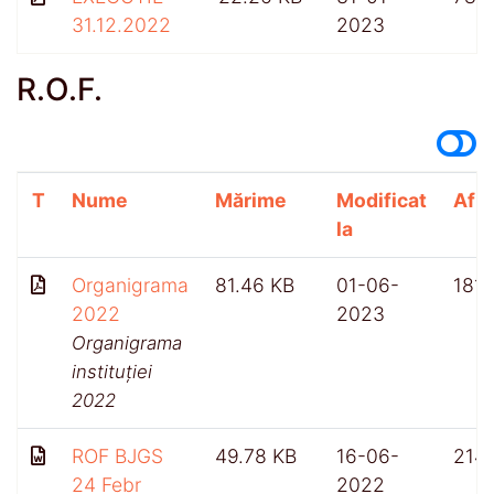
31.12.2022
2023
R.O.F.
T
Nume
Mărime
Modificat
Afiș
la
Organigrama
81.46 KB
01-06-
181
2022
2023
Organigrama
instituției
2022
ROF BJGS
49.78 KB
16-06-
214
24 Febr
2022