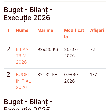
Buget - Bilanț -
Execuție 2026
T
Nume
Mărime
Modificat
Afișări
la
BILANT
929.30 KB
20-07-
72
TRIM I
2026
2026
BUGET
821.32 KB
07-05-
172
INITIAL
2026
2026
Buget - Bilanț -
Execuție 2025