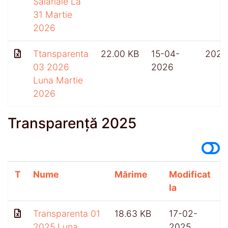
Salariale La
31 Martie
2026
Ttansparenta
22.00 KB
15-04-
202
03 2026
2026
Luna Martie
2026
Transparență 2025
T
Nume
Mărime
Modificat
A
la
Transparenta 01
18.63 KB
17-02-
5
2025 Luna
2025