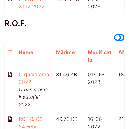
31.12.2022
2023
R.O.F.
T
Nume
Mărime
Modificat
Afiș
la
Organigrama
81.46 KB
01-06-
180
2022
2023
Organigrama
instituției
2022
ROF BJGS
49.78 KB
16-06-
213
24 Febr
2022