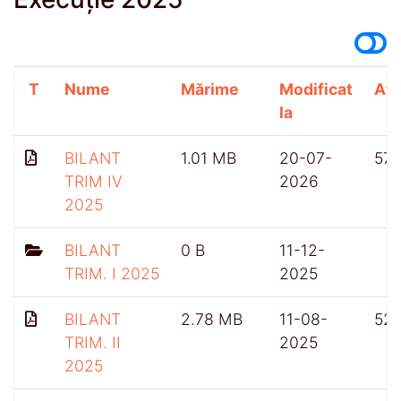
T
Nume
Mărime
Modificat
Afi
la
BILANT
1.01 MB
20-07-
57
TRIM IV
2026
2025
BILANT
0 B
11-12-
TRIM. I 2025
2025
BILANT
2.78 MB
11-08-
52
TRIM. II
2025
2025