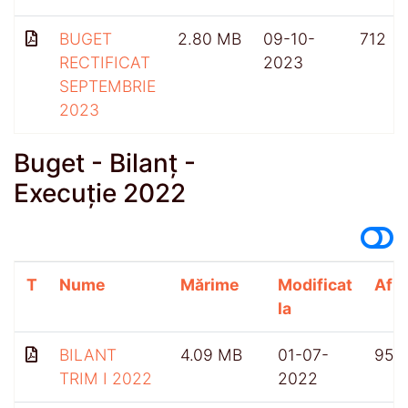
BUGET
2.80 MB
09-10-
712
RECTIFICAT
2023
SEPTEMBRIE
2023
Buget - Bilanț -
Execuție 2022
T
Nume
Mărime
Modificat
Afiș
la
BILANT
4.09 MB
01-07-
959
TRIM I 2022
2022