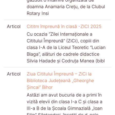
doamna Anamaria Crețu, de la Clubul
Rotary Insi
Articol
Cititm împreună în clasă -ZICI 2025
Cu ocazia “Zilei Internaţionale a
Cititului Împreună” (ZiCi), copiii din
clasa I-A de la Liceul Teoretic “Lucian
Blaga”, alături de cadrele didactice
Silvia Hadade și Codruța Manea (bibl
Articol
Ziua Cititului Împreună – ZiCi la
Biblioteca Județeană „Gheorghe
Șincai” Bihor
Astăzi am avut bucuria de a primi în
vizită elevii din clasa I-a C și clasa a
III-a B de la Școala Gimnazială „Ioan
Filip” Sântandrei, însoțiți de d-nele