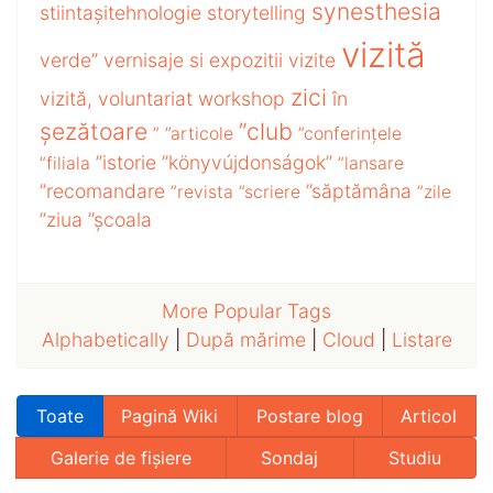
synesthesia
stiintașitehnologie
storytelling
vizită
verde”
vernisaje si expozitii
vizite
zici
vizită,
voluntariat
workshop
în
șezătoare
”club
”
”articole
”conferințele
”istorie
”könyvújdonságok”
”filiala
”lansare
”recomandare
”săptămâna
”revista
”scriere
”zile
”ziua
”școala
More Popular Tags
Alphabetically
|
După mărime
|
Cloud
|
Listare
Toate
Pagină Wiki
Postare blog
Articol
Galerie de fișiere
Sondaj
Studiu