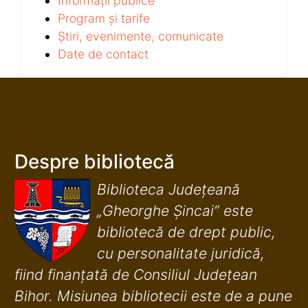
Informații publice
Program și tarife
Știri, evenimente, comunicate
Date de contact
Despre bibliotecă
Biblioteca Județeană
„Gheorghe Șincai” este
bibliotecă de drept public,
cu personalitate juridică,
fiind finanţată de Consiliul Judeţean
Bihor. Misiunea bibliotecii este de a pune