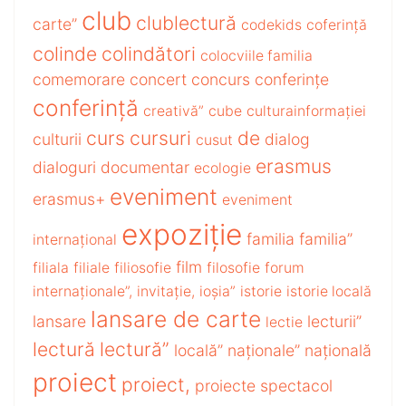
club
clublectură
carte”
codekids
coferință
colinde
colindători
colocviile familia
comemorare
concert
concurs
conferințe
conferință
creativă”
cube
culturainformației
curs
cursuri
de
culturii
dialog
cusut
erasmus
dialoguri
documentar
ecologie
eveniment
erasmus+
eveniment
expoziție
familia
familia”
internațional
film
filiala
filiale
filiosofie
filosofie
forum
internaționale”,
invitație,
ioșia”
istorie
istorie locală
lansare de carte
lansare
lecturii”
lectie
lectură
lectură”
locală”
naționale”
națională
proiect
proiect,
proiecte
spectacol