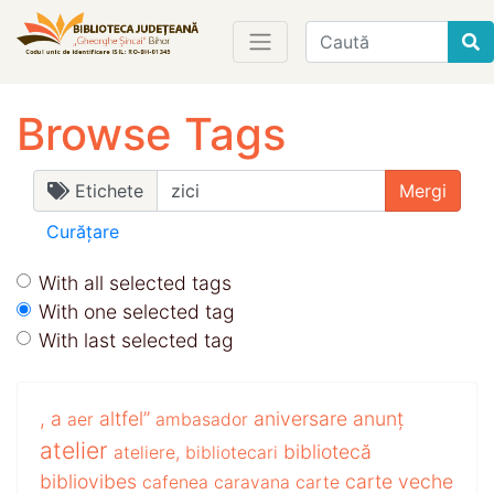
Find
Browse Tags
Etichete
Curățare
With all selected tags
With one selected tag
With last selected tag
,
a
altfel”
aniversare
anunț
aer
ambasador
atelier
bibliotecă
ateliere,
bibliotecari
bibliovibes
carte veche
cafenea
caravana
carte