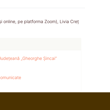
și online, pe platforma Zoom), Livia Creț
 Județeană „Gheorghe Șincai”
 comunicate