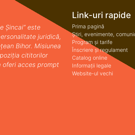
Link-uri rapide
Prima pagină
e Șincai” este
Știri, evenimente, comuni
ersonalitate juridică,
Program și tarife
deţean Bihor. Misiunea
Înscriere și regulament
oziţia cititorilor
Catalog online
a oferi acces prompt
Informații legale
Website-ul vechi