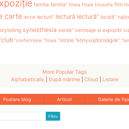
xpoziție
familia
familia”
film
filiala
filiale
filiosofie
fi
e carte
lectură
lectură”
lecturii”
locală”
națio
lectie
synesthesia
orytelling
verde”
vernisaje si expozitii
vi
”club
”istorie
”könyvújdonságok”
”conferințele
”filiala
”la
More Popular Tags
Alphabetically
|
După mărime
|
Cloud
|
Listare
Postare blog
Articol
Galerie de fiși