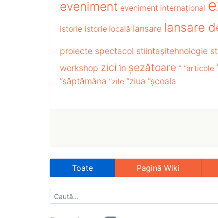
e
eveniment
eveniment internațional
lansare d
lansare
istorie
istorie locală
proiecte
spectacol
stiintașitehnologie
st
zici
șezătoare
workshop
în
”
”articole
”săptămâna
”ziua
”școala
”zile
Toate
Pagină Wiki