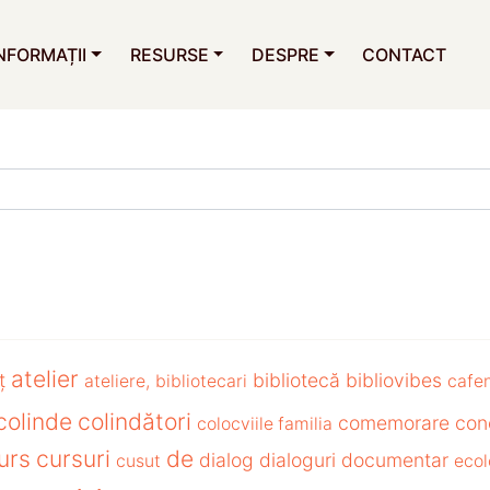
NFORMAȚII
RESURSE
DESPRE
CONTACT
atelier
ț
bibliotecă
bibliovibes
ateliere,
bibliotecari
cafe
colinde
colindători
comemorare
con
colocviile familia
urs
cursuri
de
dialog
dialoguri
documentar
cusut
ecol