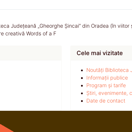
teca Județeană „Gheorghe Șincai” din Oradea (în viitor 
ere creativă Words of a F
Cele mai vizitate
Noutăți Biblioteca
Informații publice
Program și tarife
Știri, evenimente,
Date de contact