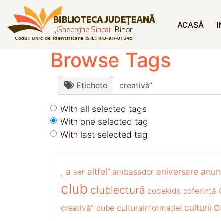
ACASĂ
I
Browse Tags
Etichete
With all selected tags
With one selected tag
With last selected tag
,
a
altfel”
aniversare
anun
aer
ambasador
club
clublectură
codekids
coferință
c
culturii
creativă”
cube
culturainformației