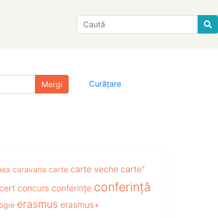
Find
Curățare
carte veche
carte”
nea
caravana
carte
conferință
cert
concurs
conferințe
erasmus
erasmus+
ogie