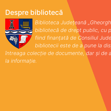
Despre bibliotecă
Biblioteca Județeană „Gheorgh
bibliotecă de drept public, cu p
fiind finanţată de Consiliul Ju
bibliotecii este de a pune la disp
întreaga colecţie de documente, dar şi de 
la informaţie.