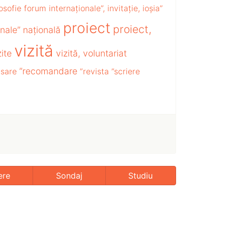
losofie
forum
internaționale”,
invitație,
ioșia”
proiect
proiect,
nale”
națională
vizită
zite
vizită,
voluntariat
”recomandare
nsare
”revista
”scriere
ere
Sondaj
Studiu