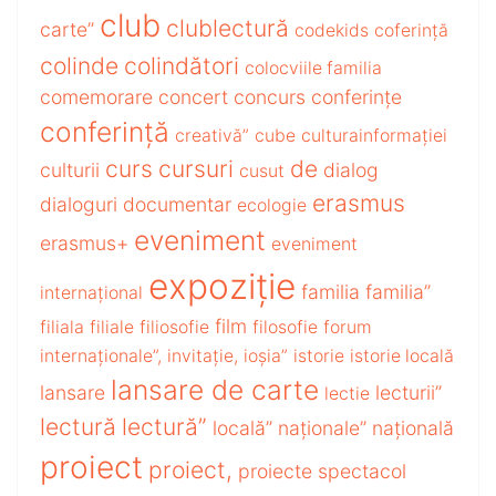
club
clublectură
carte”
codekids
coferință
colinde
colindători
colocviile familia
comemorare
concert
concurs
conferințe
conferință
creativă”
cube
culturainformației
curs
cursuri
de
culturii
dialog
cusut
erasmus
dialoguri
documentar
ecologie
eveniment
erasmus+
eveniment
expoziție
familia
familia”
internațional
film
filiala
filiale
filiosofie
filosofie
forum
internaționale”,
invitație,
ioșia”
istorie
istorie locală
lansare de carte
lansare
lecturii”
lectie
lectură
lectură”
locală”
naționale”
națională
proiect
proiect,
proiecte
spectacol