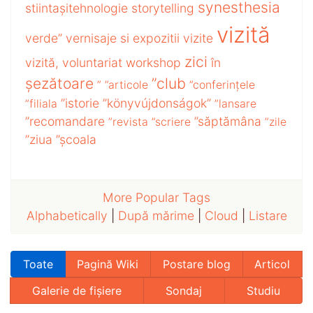
synesthesia
stiintașitehnologie
storytelling
vizită
verde”
vernisaje si expozitii
vizite
zici
vizită,
voluntariat
workshop
în
șezătoare
”club
”
”articole
”conferințele
”istorie
”könyvújdonságok”
”filiala
”lansare
”recomandare
”săptămâna
”revista
”scriere
”zile
”ziua
”școala
More Popular Tags
Alphabetically
|
După mărime
|
Cloud
|
Listare
Toate
Pagină Wiki
Postare blog
Articol
Galerie de fișiere
Sondaj
Studiu