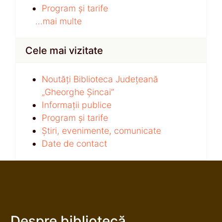
Program și tarife
...mai multe
Cele mai vizitate
Noutăți Biblioteca Județeană
„Gheorghe Șincai”
Informații publice
Program și tarife
Știri, evenimente, comunicate
Date de contact
Despre bibliotecă