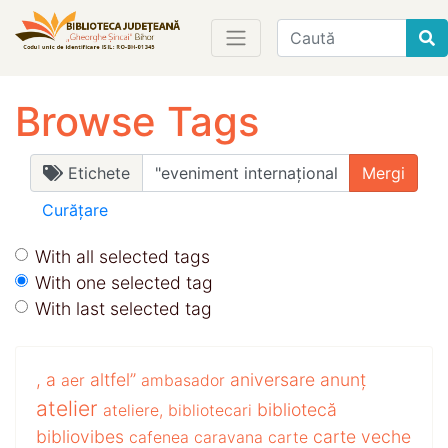
Find
Browse Tags
Etichete
Curățare
With all selected tags
With one selected tag
With last selected tag
,
a
altfel”
aniversare
anunț
aer
ambasador
atelier
bibliotecă
ateliere,
bibliotecari
bibliovibes
carte veche
cafenea
caravana
carte