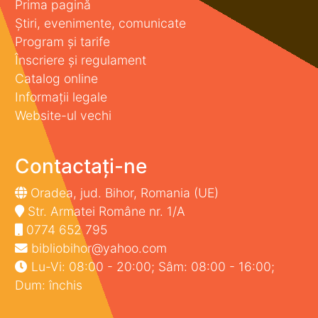
Prima pagină
Știri, evenimente, comunicate
Program și tarife
Înscriere și regulament
Catalog online
Informații legale
Website-ul vechi
Contactați-ne
Oradea, jud. Bihor, Romania (UE)
Str. Armatei Române nr. 1/A
0774 652 795
bibliobihor@yahoo.com
Lu-Vi: 08:00 - 20:00; Sâm: 08:00 - 16:00;
Dum: închis