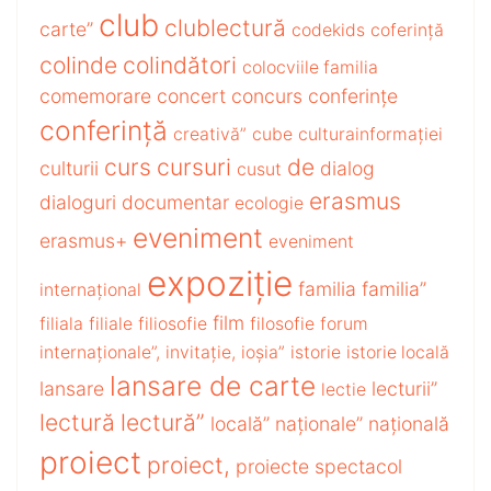
club
clublectură
carte”
codekids
coferință
colinde
colindători
colocviile familia
comemorare
concert
concurs
conferințe
conferință
creativă”
cube
culturainformației
curs
cursuri
de
culturii
dialog
cusut
erasmus
dialoguri
documentar
ecologie
eveniment
erasmus+
eveniment
expoziție
familia
familia”
internațional
film
filiala
filiale
filiosofie
filosofie
forum
internaționale”,
invitație,
ioșia”
istorie
istorie locală
lansare de carte
lansare
lecturii”
lectie
lectură
lectură”
locală”
naționale”
națională
proiect
proiect,
proiecte
spectacol