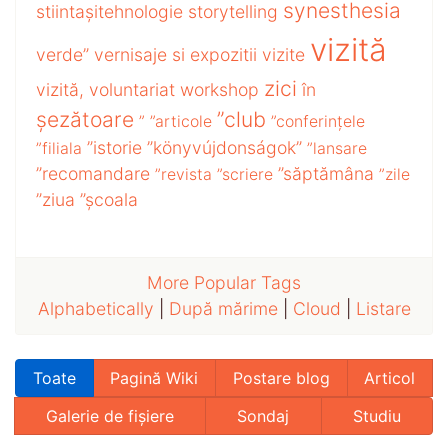
synesthesia
stiintașitehnologie
storytelling
vizită
verde”
vernisaje si expozitii
vizite
zici
vizită,
voluntariat
workshop
în
șezătoare
”club
”
”articole
”conferințele
”istorie
”könyvújdonságok”
”filiala
”lansare
”recomandare
”săptămâna
”revista
”scriere
”zile
”ziua
”școala
More Popular Tags
Alphabetically
|
După mărime
|
Cloud
|
Listare
Toate
Pagină Wiki
Postare blog
Articol
Galerie de fișiere
Sondaj
Studiu