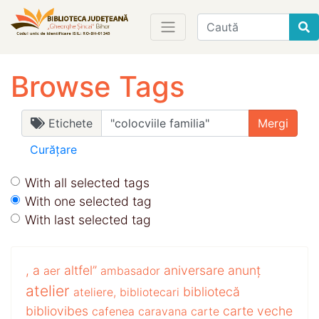
Find
Browse Tags
Etichete
Curățare
With all selected tags
With one selected tag
With last selected tag
,
a
altfel”
aniversare
anunț
aer
ambasador
atelier
bibliotecă
ateliere,
bibliotecari
bibliovibes
carte veche
cafenea
caravana
carte