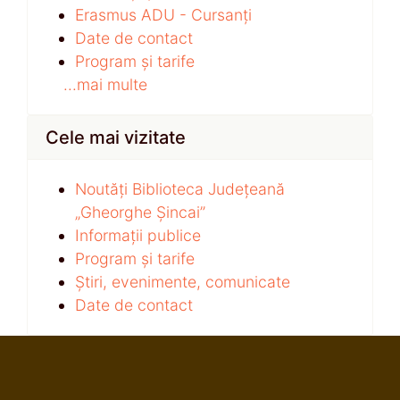
Erasmus ADU - Cursanți
Date de contact
Program și tarife
...mai multe
Cele mai vizitate
Noutăți Biblioteca Județeană
„Gheorghe Șincai”
Informații publice
Program și tarife
Știri, evenimente, comunicate
Date de contact