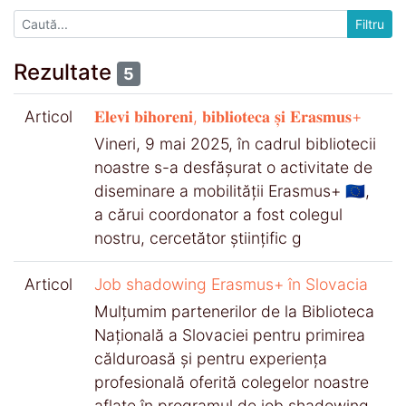
Rezultate
5
Articol
𝐄𝐥𝐞𝐯𝐢 𝐛𝐢𝐡𝐨𝐫𝐞𝐧𝐢, 𝐛𝐢𝐛𝐥𝐢𝐨𝐭𝐞𝐜𝐚 𝐬̦𝐢 𝐄𝐫𝐚𝐬𝐦𝐮𝐬+
Vineri, 9 mai 2025, în cadrul bibliotecii
noastre s-a desfășurat o activitate de
diseminare a mobilității Erasmus+ 🇪🇺,
a cărui coordonator a fost colegul
nostru, cercetător științific g
Articol
Job shadowing Erasmus+ în Slovacia
Mulțumim partenerilor de la Biblioteca
Națională a Slovaciei pentru primirea
călduroasă și pentru experiența
profesională oferită colegelor noastre
aflate în programul de job shadowing