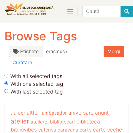
Find
Browse Tags
Etichete
Curățare
With all selected tags
With one selected tag
With last selected tag
,
a
altfel”
aniversare
anunț
aer
ambasador
atelier
bibliotecă
ateliere,
bibliotecari
bibliovibes
carte veche
cafenea
caravana
carte