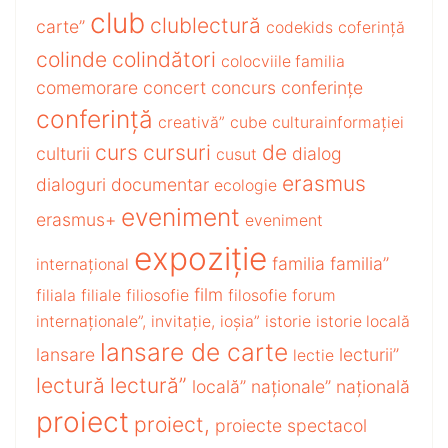
club
clublectură
carte”
codekids
coferință
colinde
colindători
colocviile familia
comemorare
concert
concurs
conferințe
conferință
creativă”
cube
culturainformației
curs
cursuri
de
culturii
dialog
cusut
erasmus
dialoguri
documentar
ecologie
eveniment
erasmus+
eveniment
expoziție
familia
familia”
internațional
film
filiala
filiale
filiosofie
filosofie
forum
internaționale”,
invitație,
ioșia”
istorie
istorie locală
lansare de carte
lansare
lecturii”
lectie
lectură
lectură”
locală”
naționale”
națională
proiect
proiect,
proiecte
spectacol