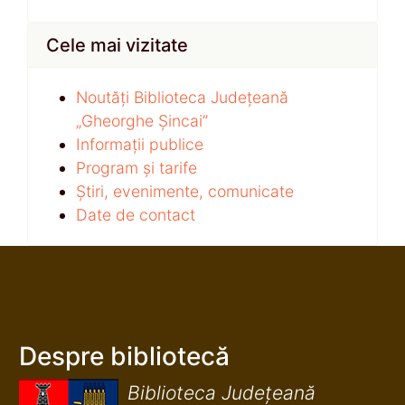
Cele mai vizitate
Noutăți Biblioteca Județeană
„Gheorghe Șincai”
Informații publice
Program și tarife
Știri, evenimente, comunicate
Date de contact
Despre bibliotecă
Biblioteca Județeană