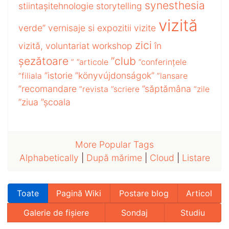
synesthesia
stiintașitehnologie
storytelling
vizită
verde”
vernisaje si expozitii
vizite
zici
vizită,
voluntariat
workshop
în
șezătoare
”club
”
”articole
”conferințele
”istorie
”könyvújdonságok”
”filiala
”lansare
”recomandare
”săptămâna
”revista
”scriere
”zile
”ziua
”școala
More Popular Tags
Alphabetically
|
După mărime
|
Cloud
|
Listare
Toate
Pagină Wiki
Postare blog
Articol
Galerie de fișiere
Sondaj
Studiu