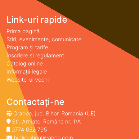
Link-uri rapide
Prima pagină
Știri, evenimente, comunicate
Program și tarife
Înscriere și regulament
Catalog online
Informații legale
Website-ul vechi
Contactați-ne
Oradea, jud. Bihor, Romania (UE)
Str. Armatei Române nr. 1/A
0774 652 795
bibliobihor@yahoo.com