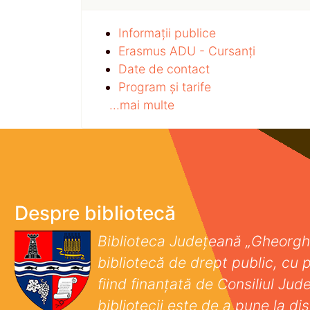
Informații publice
Erasmus ADU - Cursanți
Date de contact
Program și tarife
...mai multe
Despre bibliotecă
Biblioteca Județeană „Gheorgh
bibliotecă de drept public, cu p
fiind finanţată de Consiliul Ju
bibliotecii este de a pune la disp