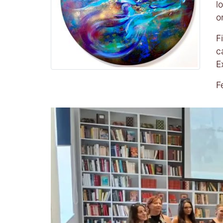
l
o
F
c
E
Fe