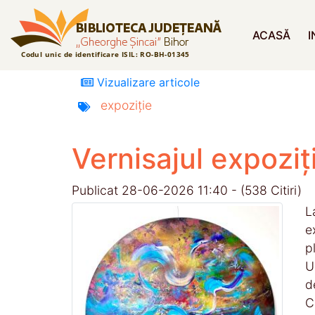
ACASĂ
I
Vizualizare articole
expoziție
Vernisajul expoziț
Publicat 28-06-2026 11:40 - (538 Citiri)
L
e
pl
U
d
C