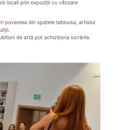
ii locali prin expoziții cu vânzare
i povestea din spatele tabloului, artistul
iții.
ubitorii de artă pot achiziționa lucrările.