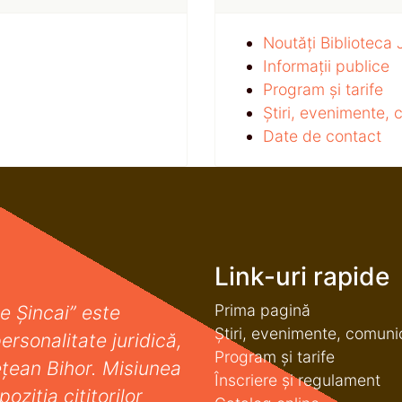
Noutăți Biblioteca
Informații publice
Program și tarife
Știri, evenimente,
Date de contact
Link-uri rapide
Prima pagină
e Șincai” este
Știri, evenimente, comuni
ersonalitate juridică,
Program și tarife
deţean Bihor. Misiunea
Înscriere și regulament
oziţia cititorilor