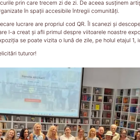
ocurile prin care trecem zi de zi. De aceea susținem artișt
rganizate în spații accesibile întregii comunități.
iecare lucrare are propriul cod QR. Îl scanezi și descoper
are l-a creat și afli primul despre viitoarele noastre expoz
xpoziția se poate vizita o lună de zile, pe holul etajul 1, i
licitări tuturor!