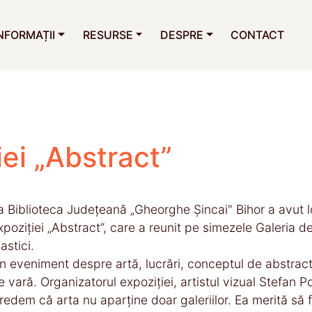
NFORMAȚII
RESURSE
DESPRE
CONTACT
iei „Abstract”
a Biblioteca Județeană „Gheorghe Șincai" Bihor a avut lo
xpoziției „Abstract”, care a reunit pe simezele Galeria
astici.
n eveniment despre artă, lucrări, conceptul de abstract ș
e vară. Organizatorul expoziției, artistul vizual Stefan P
redem că arta nu aparține doar galeriilor. Ea merită să fi