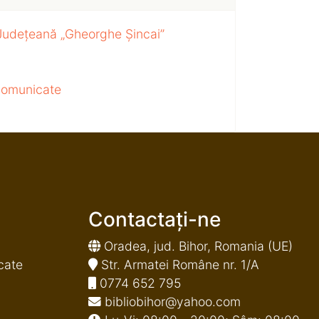
 Județeană „Gheorghe Șincai”
 comunicate
Contactați-ne
Oradea, jud. Bihor, Romania (UE)
cate
Str. Armatei Române nr. 1/A
0774 652 795
bibliobihor@yahoo.com