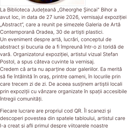
La Biblioteca Județeană „Gheorghe Șincai" Bihor a
avut loc, in data de 27 iunie 2026, vernisajul expoziției
„Abstract”, care a reunit pe simezele Galeria de Artă
Contemporană Oradea, 30 de artiști plastici.
Un eveniment despre artă, lucrări, conceptul de
abstract și bucuria de a fi împreună într-o zi toridă de
vară. Organizatorul expoziției, artistul vizual Stefan
Postol, a spus câteva cuvinte la vernisaj.
Credem că arta nu aparține doar galeriilor. Ea merită
să fie întâlnită în oraș, printre oameni, în locurile prin
care trecem zi de zi. De aceea susținem artiștii locali
prin expoziții cu vânzare organizate în spații accesibile
întregii comunități.
Fiecare lucrare are propriul cod QR. Îl scanezi și
descoperi povestea din spatele tabloului, artistul care
l-a creat și afli primul despre viitoarele noastre