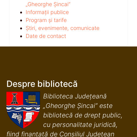
„Gheorghe Șincai”
Informații publice
Program și tarife
Știri, evenimente, comunicate
Date de contact
Despre bibliotecă
Biblioteca Județeană
„Gheorghe Șincai” este
bibliotecă de drept public,
cu personalitate juridică,
fiind finanţată de Consiliul Judeţean