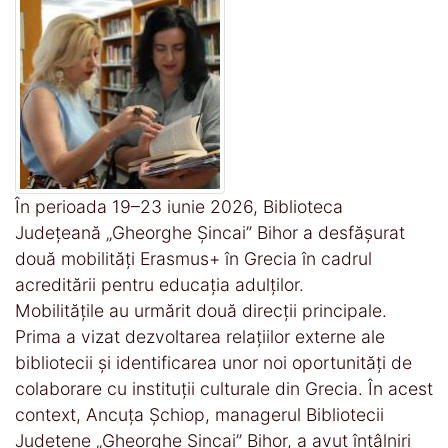
În perioada 19–23 iunie 2026, Biblioteca
Județeană „Gheorghe Șincai” Bihor a desfășurat
două mobilități Erasmus+ în Grecia în cadrul
acreditării pentru educația adulților.
Mobilitățile au urmărit două direcții principale.
Prima a vizat dezvoltarea relațiilor externe ale
bibliotecii și identificarea unor noi oportunități de
colaborare cu instituții culturale din Grecia. În acest
context, Ancuța Șchiop, managerul Bibliotecii
Județene „Gheorghe Șincai” Bihor, a avut întâlniri