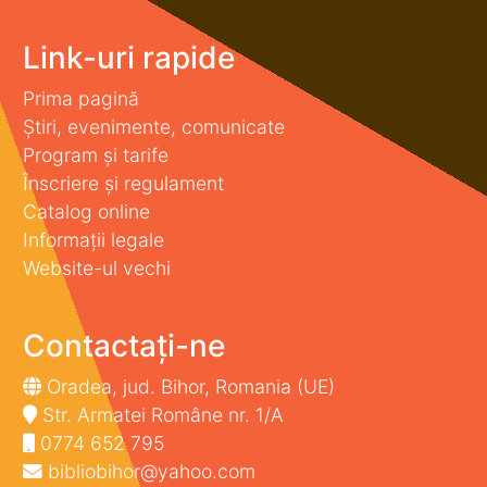
Link-uri rapide
Prima pagină
Știri, evenimente, comunicate
Program și tarife
Înscriere și regulament
Catalog online
Informații legale
Website-ul vechi
Contactați-ne
Oradea, jud. Bihor, Romania (UE)
Str. Armatei Române nr. 1/A
0774 652 795
bibliobihor@yahoo.com