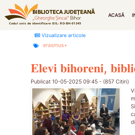
ACASĂ
I
Vizualizare articole
erasmus+
𝐄𝐥𝐞𝐯𝐢 𝐛𝐢𝐡𝐨𝐫𝐞𝐧𝐢, 𝐛𝐢𝐛𝐥
Publicat 10-05-2025 09:45 - (857 Citiri)
V
m
S
c
d