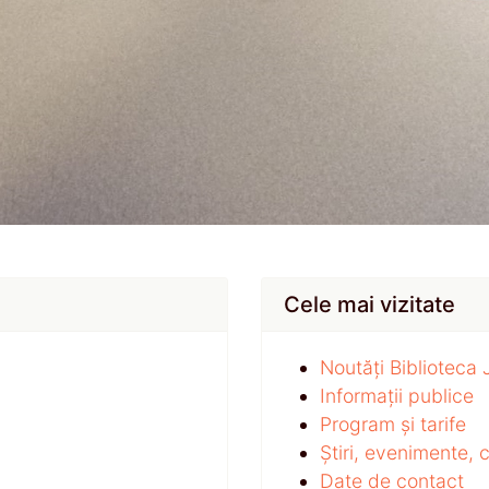
Cele mai vizitate
Noutăți Biblioteca
Informații publice
Program și tarife
Știri, evenimente,
Date de contact