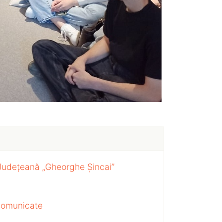
 Județeană „Gheorghe Șincai”
 comunicate