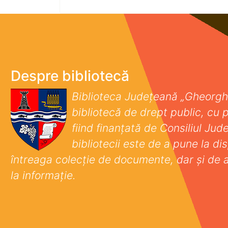
Despre bibliotecă
Biblioteca Județeană „Gheorgh
bibliotecă de drept public, cu p
fiind finanţată de Consiliul Ju
bibliotecii este de a pune la disp
întreaga colecţie de documente, dar şi de 
la informaţie.