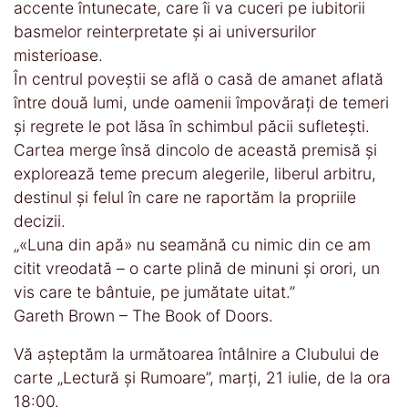
accente întunecate, care îi va cuceri pe iubitorii
basmelor reinterpretate și ai universurilor
misterioase.
În centrul poveștii se află o casă de amanet aflată
între două lumi, unde oamenii împovărați de temeri
și regrete le pot lăsa în schimbul păcii sufletești.
Cartea merge însă dincolo de această premisă și
explorează teme precum alegerile, liberul arbitru,
destinul și felul în care ne raportăm la propriile
decizii.
„«Luna din apă» nu seamănă cu nimic din ce am
citit vreodată – o carte plină de minuni și orori, un
vis care te bântuie, pe jumătate uitat.”
Gareth Brown – The Book of Doors.
Vă așteptăm la următoarea întâlnire a Clubului de
carte „Lectură și Rumoare”, marți, 21 iulie, de la ora
18:00.