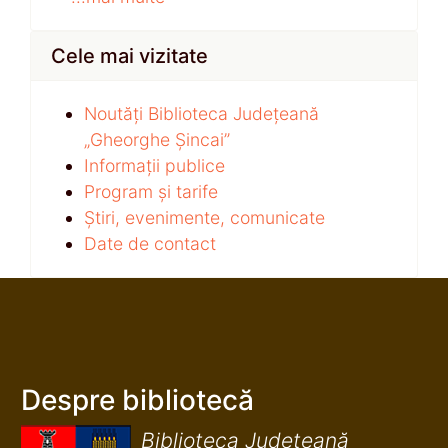
Cele mai vizitate
Noutăți Biblioteca Județeană
„Gheorghe Șincai”
Informații publice
Program și tarife
Știri, evenimente, comunicate
Date de contact
Despre bibliotecă
Biblioteca Județeană