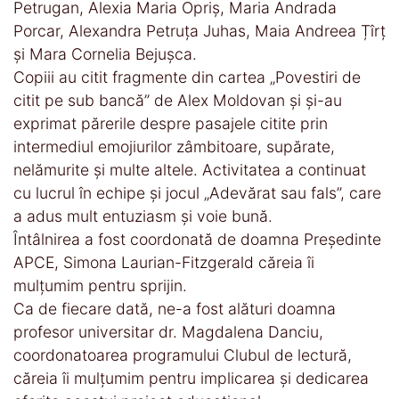
Petrugan, Alexia Maria Opriș, Maria Andrada
Porcar, Alexandra Petruța Juhas, Maia Andreea Țîrț
și Mara Cornelia Bejușca.
Copiii au citit fragmente din cartea „Povestiri de
citit pe sub bancă” de Alex Moldovan și și-au
exprimat părerile despre pasajele citite prin
intermediul emojiurilor zâmbitoare, supărate,
nelămurite și multe altele. Activitatea a continuat
cu lucrul în echipe și jocul „Adevărat sau fals”, care
a adus mult entuziasm și voie bună.
Întâlnirea a fost coordonată de doamna Președinte
APCE, Simona Laurian-Fitzgerald căreia îi
mulțumim pentru sprijin.
Ca de fiecare dată, ne-a fost alături doamna
profesor universitar dr. Magdalena Danciu,
coordonatoarea programului Clubul de lectură,
căreia îi mulțumim pentru implicarea și dedicarea