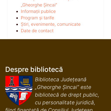
„Gheorghe Șincai”
Informații publice
Program și tarife
Știri, evenimente, comunicate
Date de contact
Despre bibliotecă
Biblioteca Județeană
„Gheorghe Șincai” este
bibliotecă de drept public,
cu personalitate juridică,
fiind finanţată de Consiliul Judeţean