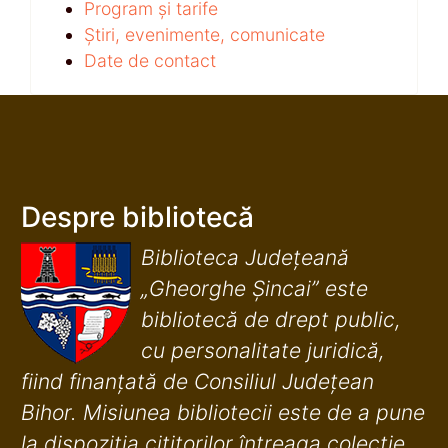
Program și tarife
Știri, evenimente, comunicate
Date de contact
Despre bibliotecă
Biblioteca Județeană
„Gheorghe Șincai” este
bibliotecă de drept public,
cu personalitate juridică,
fiind finanţată de Consiliul Judeţean
Bihor. Misiunea bibliotecii este de a pune
la dispoziţia cititorilor întreaga colecţie