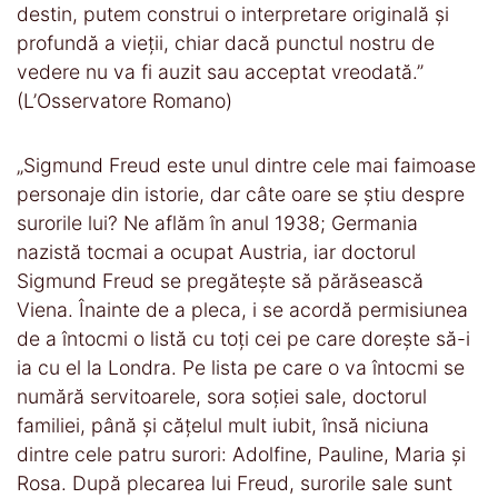
destin, putem construi o interpretare originală și
profundă a vieții, chiar dacă punctul nostru de
vedere nu va fi auzit sau acceptat vreodată.”
(L’Osservatore Romano)
„Sigmund Freud este unul dintre cele mai faimoase
personaje din istorie, dar câte oare se ştiu despre
surorile lui? Ne aflăm în anul 1938; Germania
nazistă tocmai a ocupat Austria, iar doctorul
Sigmund Freud se pregăteşte să părăsească
Viena. Înainte de a pleca, i se acordă permisiunea
de a întocmi o listă cu toţi cei pe care doreşte să-i
ia cu el la Londra. Pe lista pe care o va întocmi se
numără servitoarele, sora soţiei sale, doctorul
familiei, până şi căţelul mult iubit, însă niciuna
dintre cele patru surori: Adolfine, Pauline, Maria şi
Rosa. După plecarea lui Freud, surorile sale sunt