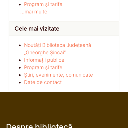
Program și tarife
...mai multe
Cele mai vizitate
Noutăți Biblioteca Județeană
„Gheorghe Șincai”
Informații publice
Program și tarife
Știri, evenimente, comunicate
Date de contact
Despre bibliotecă