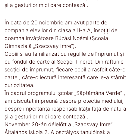
și a gesturilor mici care contează .
În data de 20 noiembrie am avut parte de
compania elevilor din clasa a II-a A, însoțiți de
doamna învățătoare Búzási Noémi (Școala
Gimnazială „Szacsvay Imre”).
Copiii s-au familiarizat cu regulile de împrumut și
cu fondul de carte al Secției Tineret. Din rafturile
secției de împrumut, fiecare copil a răsfoit câte-o
carte , câte-o lectură interesantă care le-a stârnit
curiozitatea.
În cadrul programului școlar „Săptămâna Verde” ,
am discutat împreună despre protecția mediului,
despre importanța responsabilității față de natură
și a gesturilor mici care contează .
November 20-án délelőtt a „Szacsvay Imre”
Általános Iskola 2. A osztályos tanulóinak a