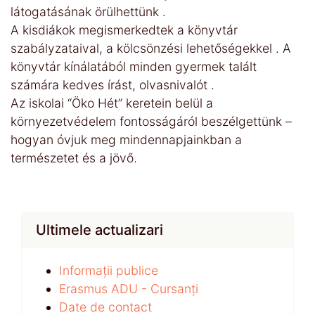
látogatásának örülhettünk .
A kisdiákok megismerkedtek a könyvtár
szabályzataival, a kölcsönzési lehetőségekkel . A
könyvtár kínálatából minden gyermek talált
számára kedves írást, olvasnivalót .
Az iskolai “Öko Hét” keretein belül a
környezetvédelem fontosságáról beszélgettünk –
hogyan óvjuk meg mindennapjainkban a
természetet és a jövő.
Ultimele actualizari
Informații publice
Erasmus ADU - Cursanți
Date de contact