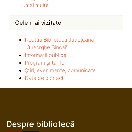
...mai multe
Cele mai vizitate
Noutăți Biblioteca Județeană
„Gheorghe Șincai”
Informații publice
Program și tarife
Știri, evenimente, comunicate
Date de contact
Despre bibliotecă