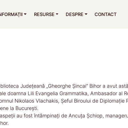
NFORMAȚII
RESURSE
DESPRE
CONTACT
iblioteca Județeană „Gheorghe Șincai” Bihor a avut astăz
ale doamna Lili Evangelia Grammatika, Ambasador al Rep
omnul Nikolaos Vlachakis, Șeful Biroului de Diplomație 
lene la București.
aspeții au fost întâmpinați de Ancuța Șchiop, manageru
ihor.