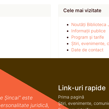
Cele mai vizitate
Noutăți Biblioteca
Informații publice
Program și tarife
Știri, evenimente,
Date de contact
Link-uri rapide
Prima pagină
e Șincai” este
Știri, evenimente, comuni
ersonalitate juridică,