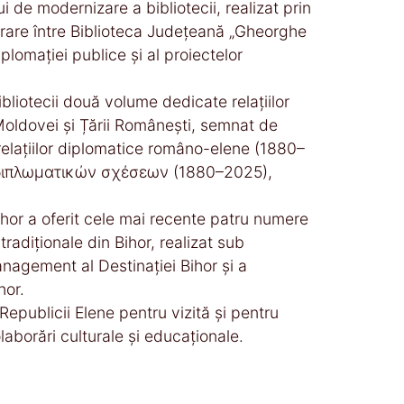
ui de modernizare a bibliotecii, realizat prin
borare între Biblioteca Județeană „Gheorghe
lomației publice și al proiectelor
liotecii două volume dedicate relațiilor
Moldovei și Țării Românești, semnat de
 relațiilor diplomatice româno-elene (1880–
διπλωματικών σχέσεων (1880–2025),
hor a oferit cele mai recente patru numere
radiționale din Bihor, realizat sub
nagement al Destinației Bihor și a
hor.
epublicii Elene pentru vizită și pentru
aborări culturale și educaționale.