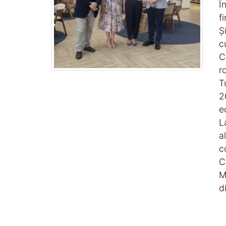
Î
f
Ș
c
C
r
T
2
e
L
a
c
C
M
d