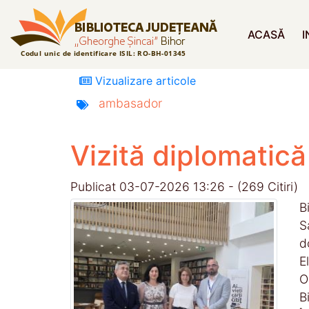
ACASĂ
I
Vizualizare articole
ambasador
Vizită diplomatică
Publicat 03-07-2026 13:26 - (269 Citiri)
B
S
d
E
O
B