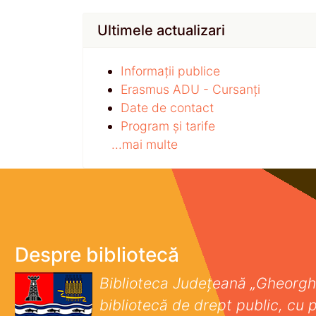
Ultimele actualizari
Informații publice
Erasmus ADU - Cursanți
Date de contact
Program și tarife
...mai multe
Despre bibliotecă
Biblioteca Județeană „Gheorgh
bibliotecă de drept public, cu p