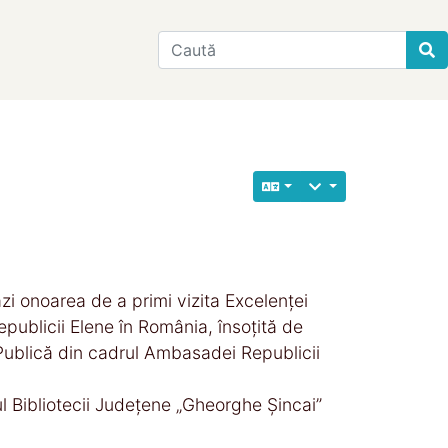
Find
i onoarea de a primi vizita Excelenței
ublicii Elene în România, însoțită de
Publică din cadrul Ambasadei Republicii
l Bibliotecii Județene „Gheorghe Șincai”