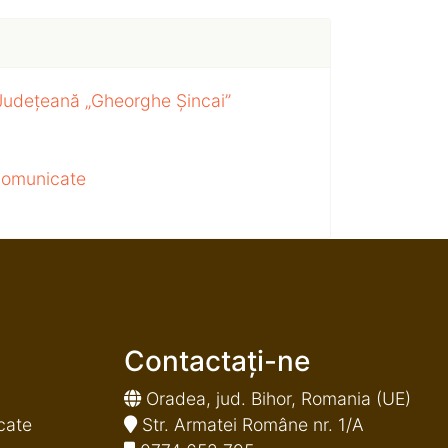
 Județeană „Gheorghe Șincai”
 comunicate
Contactați-ne
Oradea, jud. Bihor, Romania (UE)
cate
Str. Armatei Române nr. 1/A