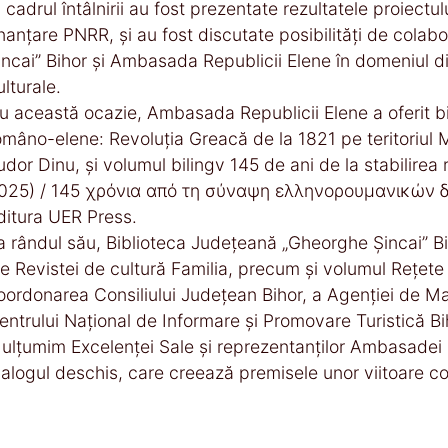
n cadrul întâlnirii au fost prezentate rezultatele proiectul
inanțare PNRR, și au fost discutate posibilități de cola
incai” Bihor și Ambasada Republicii Elene în domeniul dip
ulturale.
u această ocazie, Ambasada Republicii Elene a oferit bib
omâno-elene: Revoluția Greacă de la 1821 pe teritoriul 
udor Dinu, și volumul bilingv 145 de ani de la stabilirea
025) / 145 χρόνια από τη σύναψη ελληνορουμανικών 
ditura UER Press.
a rândul său, Biblioteca Județeană „Gheorghe Șincai” Bi
le Revistei de cultură Familia, precum și volumul Rețete t
oordonarea Consiliului Județean Bihor, a Agenției de Ma
entrului Național de Informare și Promovare Turistică Bi
ulțumim Excelenței Sale și reprezentanților Ambasadei R
ialogul deschis, care creează premisele unor viitoare col