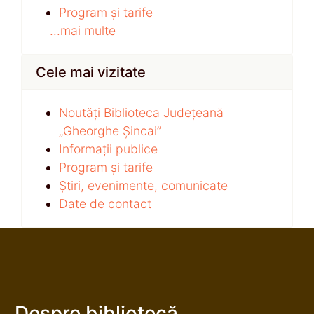
Program și tarife
...mai multe
Cele mai vizitate
Noutăți Biblioteca Județeană
„Gheorghe Șincai”
Informații publice
Program și tarife
Știri, evenimente, comunicate
Date de contact
Despre bibliotecă