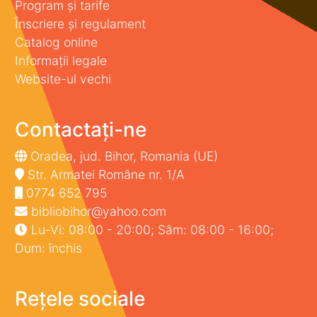
Program și tarife
Înscriere și regulament
Catalog online
Informații legale
Website-ul vechi
Contactați-ne
Oradea, jud. Bihor, Romania (UE)
Str. Armatei Române nr. 1/A
0774 652 795
bibliobihor@yahoo.com
Lu-Vi: 08:00 - 20:00; Sâm: 08:00 - 16:00;
Dum: închis
Rețele sociale