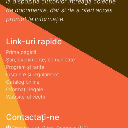
la dispoziţia cititorilor întreaga colecţie
de documente, dar şi de a oferi acces
prompt la informaţie.
Link-uri rapide
Prima pagină
Știri, evenimente, comunicate
Program și tarife
Înscriere și regulament
Catalog online
Informații legale
Website-ul vechi
Contactați-ne
Oradea, jud. Bihor, Romania (UE)