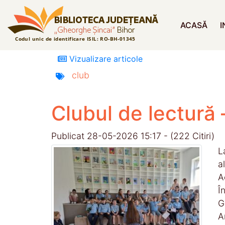
ACASĂ
I
Vizualizare articole
club
Clubul de lectură 
Publicat 28-05-2026 15:17 - (222 Citiri)
L
a
A
Î
G
A