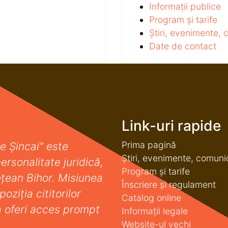
Informații publice
Program și tarife
Știri, evenimente,
Date de contact
Link-uri rapide
Prima pagină
e Șincai” este
Știri, evenimente, comuni
ersonalitate juridică,
Program și tarife
deţean Bihor. Misiunea
Înscriere și regulament
oziţia cititorilor
Catalog online
a oferi acces prompt
Informații legale
Website-ul vechi