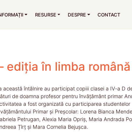
NFORMAȚII
RESURSE
DESPRE
CONTACT
– ediția în limba română
a această întâlnire au participat copiii clasei a IV-a D 
lături de doamna profesor pentru învățământ primar An
ctivitatea a fost organizată cu participarea studentelo
nvățământului Primar și Preșcolar: Lorena Bianca Men
abriela Petrugan, Alexia Maria Opriș, Maria Andrada Po
ndreea Țîrț și Mara Cornelia Bejușca.