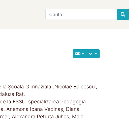
Find
de la Școala Gimnazială „Nicolae Bălcescu”,
daluza Raț.
r de la FSSU, specializarea Pedagogia
dea, Anemona Ioana Vedinaș, Diana
rcar, Alexandra Petruța Juhas, Maia