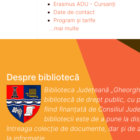
Erasmus ADU - Cursanți
Date de contact
Program și tarife
...mai multe
Despre bibliotecă
Biblioteca Județeană „Gheorgh
bibliotecă de drept public, cu p
fiind finanţată de Consiliul Ju
bibliotecii este de a pune la disp
întreaga colecţie de documente, dar şi de 
la informaţie.