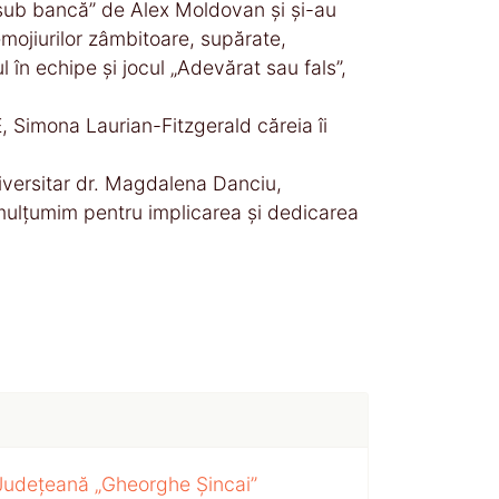
e sub bancă” de Alex Moldovan și și-au
emojiurilor zâmbitoare, supărate,
l în echipe și jocul „Adevărat sau fals”,
 Simona Laurian-Fitzgerald căreia îi
iversitar dr. Magdalena Danciu,
 mulțumim pentru implicarea și dedicarea
 Județeană „Gheorghe Șincai”