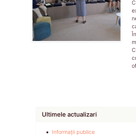
C
e
n
c
Î
m
C
c
o
Ultimele actualizari
Informații publice