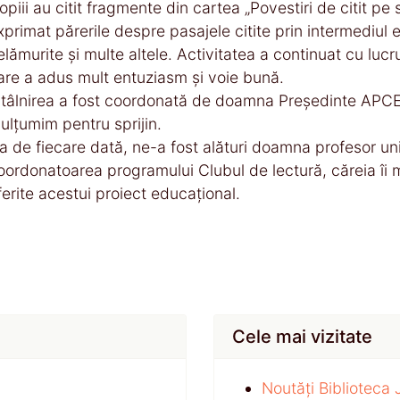
opiii au citit fragmente din cartea „Povestiri de citit p
xprimat părerile despre pasajele citite prin intermediul 
elămurite și multe altele. Activitatea a continuat cu lucru
are a adus mult entuziasm și voie bună.
ntâlnirea a fost coordonată de doamna Președinte APCE,
ulțumim pentru sprijin.
a de fiecare dată, ne-a fost alături doamna profesor un
oordonatoarea programului Clubul de lectură, căreia îi
ferite acestui proiect educațional.
Cele mai vizitate
Noutăți Biblioteca