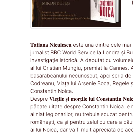
𝐓𝐚𝐭𝐢𝐚𝐧𝐚 𝐍𝐢𝐜𝐮𝐥𝐞𝐬𝐜𝐮 este una dint
jurnalist BBC World Service la Londra și Buc
investigație istorică. A debutat cu volume
al lui Cristian Mungiu, premiat la Cannes.
basarabeanului necunoscut, apoi seria de bio
Codreanu, Viața lui Arsenie Boca, Regele și
Constantin Noica.
Despre 𝐕𝐢𝐞𝐭̦𝐢𝐥𝐞 𝐬̦𝐢 𝐦𝐨𝐫𝐭̦𝐢𝐥𝐞 𝐥𝐮𝐢 𝐂
păcate uitate despre Constantin Noica: e m
aliniat legionarilor, nu trebuie scuzat pent
românești, ca și pentru zelul cu care a căuta
ai lui Noica, dar va fi mult apreciată de ace