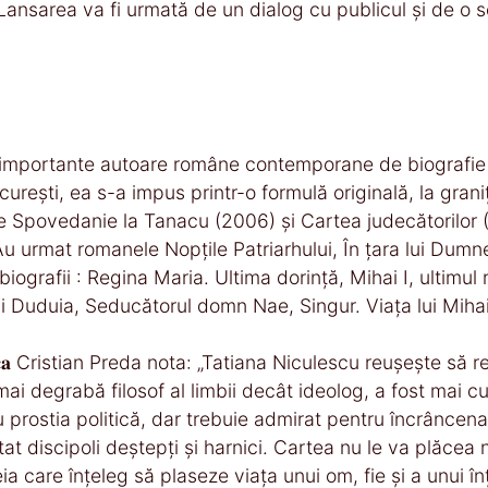
Lansarea va fi urmată de un dialog cu publicul și de o 
re cele mai importante autoare române contemporane de biografi
urești, ea s-a impus printr-o formulă originală, la grani
le Spovedanie la Tanacu (2006) și Cartea judecătorilor (
 Au urmat romanele Nopțile Patriarhului, În țara lui Dum
grafii : Regina Maria. Ultima dorință, Mihai I, ultimul r
 Duduia, Seducătorul domn Nae, Singur. Viața lui Mihail S
𝐨𝐧𝐬𝐭𝐚𝐧𝐭𝐢𝐧 𝐍𝐨𝐢𝐜𝐚 Cristian Preda nota: „Tatiana Niculescu re
ai degrabă filosof al limbii decât ideolog, a fost mai 
ru prostia politică, dar trebuie admirat pentru încrâncen
t discipoli deștepți și harnici. Cartea nu le va plăcea nic
ia care înțeleg să plaseze viața unui om, fie și a unui înț