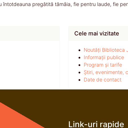
au întotdeauna pregătită tămâia, fie pentru laude, fie pe
Cele mai vizitate
Noutăți Biblioteca
Informații publice
Program și tarife
Știri, evenimente,
Date de contact
Link-uri rapide