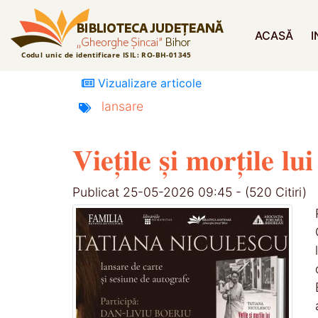
ACASĂ
I
Vizualizare articole
lansare
𝐕𝐢𝐞𝐭̦𝐢𝐥𝐞 𝐬̦𝐢 𝐦𝐨𝐫𝐭̦
Publicat 25-05-2026 09:45 - (520 Citiri)