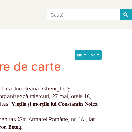
Find
𝐚- Lansare de carte
blioteca Județeană „Gheorghe Șincai”
organizează miercuri, 27 mai, orele 18,
̦𝐢 𝐦𝐨𝐫𝐭̦𝐢𝐥𝐞 𝐥𝐮𝐢 𝐂𝐨𝐧𝐬𝐭𝐚𝐧𝐭𝐢𝐧 𝐍𝐨𝐢𝐜𝐚,
nitas (Str. Armatei Române, nr. 1A), iar
𝐧 𝐁𝐞𝐭𝐞𝐠.