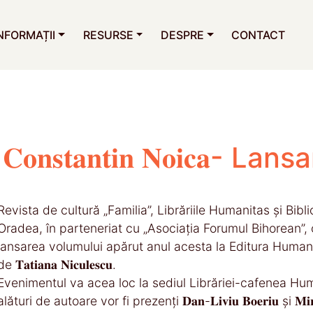
NFORMAȚII
RESURSE
DESPRE
CONTACT
𝐥𝐞 𝐥𝐮𝐢 𝐂𝐨𝐧𝐬𝐭𝐚𝐧𝐭𝐢𝐧 𝐍𝐨𝐢𝐜
Revista de cultură „Familia”, Librăriile Humanitas și Bi
Oradea, în parteneriat cu „Asociația Forumul Bihorean”, 
lansarea volumului apărut anul acesta la Editura Humanitas, 𝐕𝐢𝐞𝐭̦𝐢𝐥𝐞 𝐬
de 𝐓𝐚𝐭𝐢𝐚𝐧𝐚 𝐍𝐢𝐜𝐮𝐥𝐞𝐬𝐜𝐮.
Evenimentul va acea loc la sediul Librăriei-cafenea Huma
alături de autoare vor fi prezenți 𝐃𝐚𝐧-𝐋𝐢𝐯𝐢𝐮 𝐁𝐨𝐞𝐫𝐢𝐮 și 𝐌𝐢𝐫𝐨