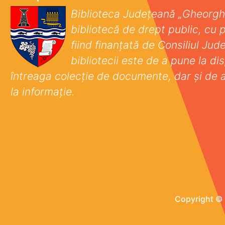
Biblioteca Județeană „Gheorgh
bibliotecă de drept public, cu p
fiind finanţată de Consiliul Ju
bibliotecii este de a pune la disp
întreaga colecţie de documente, dar şi de 
la informaţie.
Copyright © 