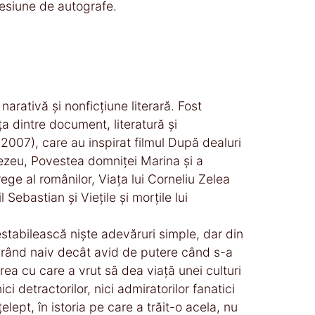
sesiune de autografe.
e narativă și nonficțiune literară. Fost
ța dintre document, literatură și
2007), care au inspirat filmul După dealuri
nezeu, Povestea domniței Marina și a
ege al românilor, Viața lui Corneliu Zelea
ebastian și Viețile și morțile lui
ușește să restabilească niște adevăruri simple, dar din
curând naiv decât avid de putere când s-a
area cu care a vrut să dea viață unei culturi
i detractorilor, nici admiratorilor fanatici
elept, în istoria pe care a trăit-o acela, nu