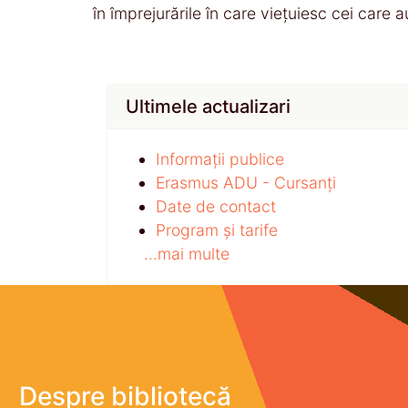
în împrejurările în care viețuiesc cei care 
Ultimele actualizari
Informații publice
Erasmus ADU - Cursanți
Date de contact
Program și tarife
...mai multe
Despre bibliotecă