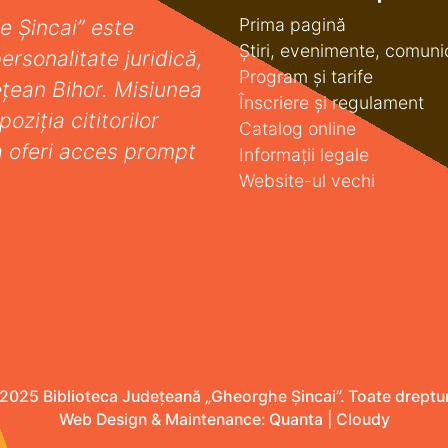
Prima pagină
e Șincai” este
Știri, evenimente, comuni
ersonalitate juridică,
Program și tarife
deţean Bihor. Misiunea
Înscriere și regulament
oziţia cititorilor
Catalog online
a oferi acces prompt
Informații legale
Website-ul vechi
2025 Biblioteca Județeană „Gheorghe Șincai”. Toate drepturi
Web Design & Maintenance:
Quanta
|
Cloudy