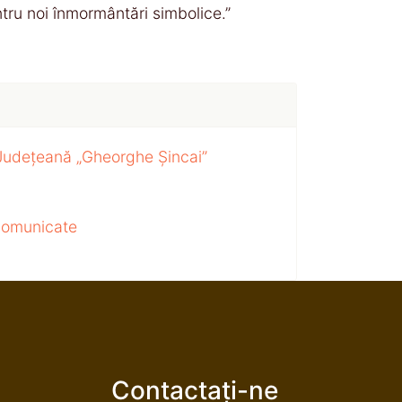
ntru noi înmormântări simbolice.”
 Județeană „Gheorghe Șincai”
 comunicate
Contactați-ne