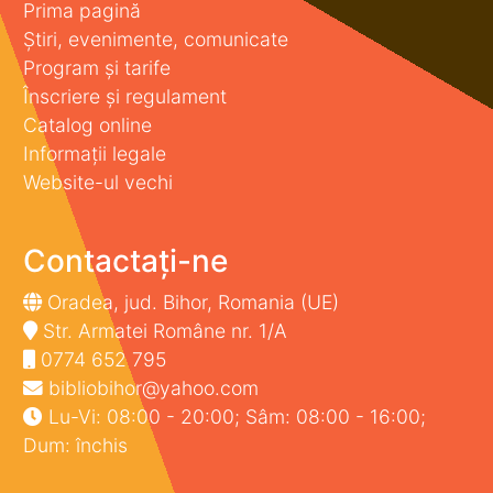
Prima pagină
Știri, evenimente, comunicate
Program și tarife
Înscriere și regulament
Catalog online
Informații legale
Website-ul vechi
Contactați-ne
Oradea, jud. Bihor, Romania (UE)
Str. Armatei Române nr. 1/A
0774 652 795
bibliobihor@yahoo.com
Lu-Vi: 08:00 - 20:00; Sâm: 08:00 - 16:00;
Dum: închis