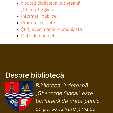
Noutăți Biblioteca Județeană
„Gheorghe Șincai”
Informații publice
Program și tarife
Știri, evenimente, comunicate
Date de contact
Despre bibliotecă
Biblioteca Județeană
„Gheorghe Șincai” este
bibliotecă de drept public,
cu personalitate juridică,