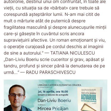
autoironie, destinul unui om confruntat, în toate ale
vieții, cu situația sa de «bărbat» care trebuie să
corespundă așteptărilor lumii. N-am mai citit de
mult o mărturie atât de puternică despre
fragilitatea masculină și despre alunecușurile minții
care-și găsește în cuvântul scris ancora
supraviețuirii afective. Un roman emoționant și viu,
o operație curajoasă pe cordul deschis al imaginii
de sine a autorului.“ — TATIANA NICULESCU
„Dan-Liviu Boeriu scrie cuceritor şi grav, apăsat şi
tandru, profund şi sincer până la denudarea de pe
urmă...“ — RADU PARASCHIVESCU