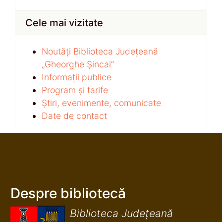
Cele mai vizitate
Noutăți Biblioteca Județeană
„Gheorghe Șincai”
Informații publice
Program și tarife
Știri, evenimente, comunicate
Date de contact
Despre bibliotecă
Biblioteca Județeană