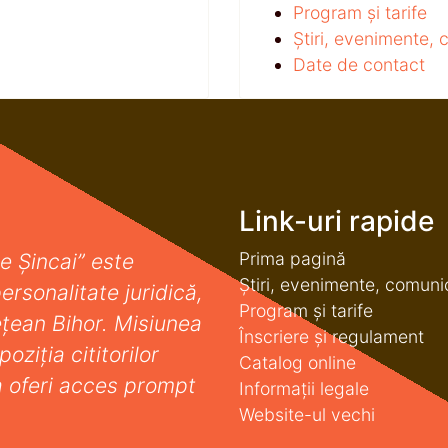
Program și tarife
Știri, evenimente,
Date de contact
Link-uri rapide
Prima pagină
e Șincai” este
Știri, evenimente, comuni
ersonalitate juridică,
Program și tarife
deţean Bihor. Misiunea
Înscriere și regulament
oziţia cititorilor
Catalog online
a oferi acces prompt
Informații legale
Website-ul vechi