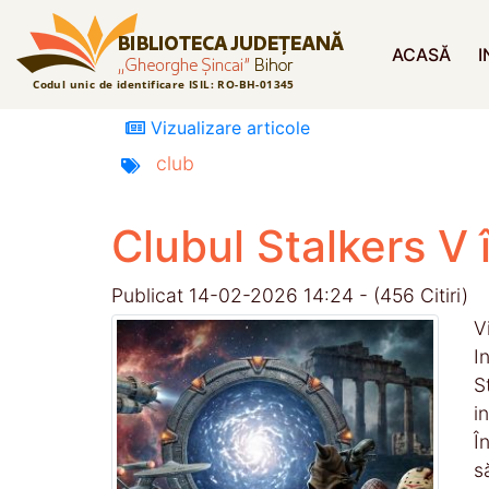
ACASĂ
I
Vizualizare articole
club
Clubul Stalkers V
Publicat 14-02-2026 14:24 - (456 Citiri)
V
I
S
i
Î
s