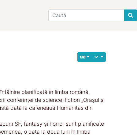
Find
 întâlnire planificată în limba română.
orii conferinței de science-fiction „Orașul și
ceastă dată la cafeneaua Humanitas din
precum SF, fantasy și horror sunt planificate
asemenea, o dată la două luni în limba