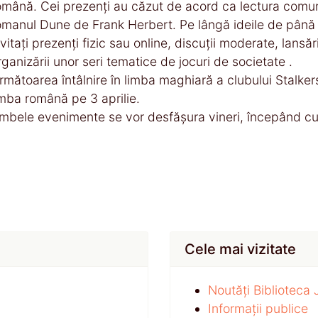
omână. Cei prezenți au căzut de acord ca lectura comună
omanul Dune de Frank Herbert. Pe lângă ideile de până 
nvitați prezenți fizic sau online, discuții moderate, lansă
rganizării unor seri tematice de jocuri de societate .
rmătoarea întâlnire în limba maghiară a clubului Stalker
imba română pe 3 aprilie.
mbele evenimente se vor desfășura vineri, începând cu
Cele mai vizitate
Noutăți Biblioteca
Informații publice