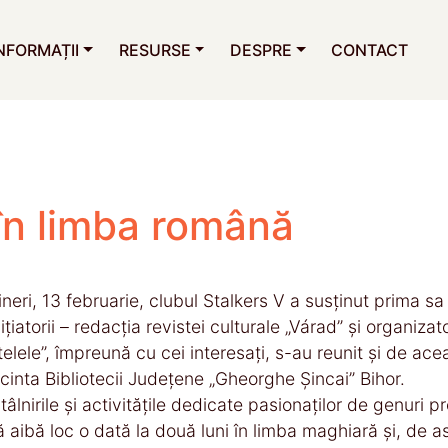
NFORMAȚII
RESURSE
DESPRE
CONTACT
 în limba română
ineri, 13 februarie, clubul Stalkers V a susținut prima sa
nițiatorii – redacția revistei culturale „Várad” și organizat
telele”, împreună cu cei interesați, s-au reunit și de a
ncinta Bibliotecii Județene „Gheorghe Șincai” Bihor.
ntâlnirile și activitățile dedicate pasionaților de genuri 
ă aibă loc o dată la două luni în limba maghiară și, de 