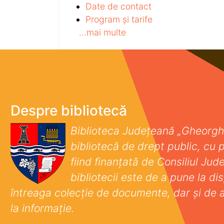
Date de contact
Program și tarife
...mai multe
Despre bibliotecă
Biblioteca Județeană „Gheorgh
bibliotecă de drept public, cu p
fiind finanţată de Consiliul Ju
bibliotecii este de a pune la disp
întreaga colecţie de documente, dar şi de 
la informaţie.