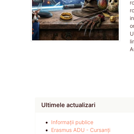
r
r
i
o
U
l
A
Ultimele actualizari
Informații publice
Erasmus ADU - Cursanți