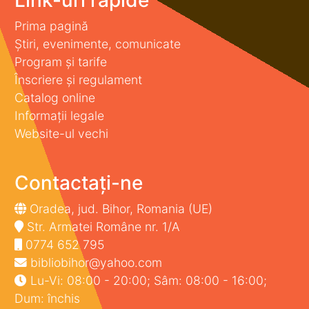
Prima pagină
Știri, evenimente, comunicate
Program și tarife
Înscriere și regulament
Catalog online
Informații legale
Website-ul vechi
Contactați-ne
Oradea, jud. Bihor, Romania (UE)
Str. Armatei Române nr. 1/A
0774 652 795
bibliobihor@yahoo.com
Lu-Vi: 08:00 - 20:00; Sâm: 08:00 - 16:00;
Dum: închis