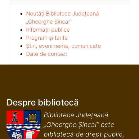
Noutăți Biblioteca Județeană
„Gheorghe Șincai”
Informații publice
Program și tarife
Știri, evenimente, comunicate
Date de contact
Despre bibliotecă
Biblioteca Județeană
„Gheorghe Șincai” este
bibliotecă de drept public,