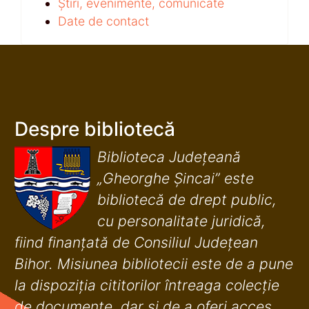
Știri, evenimente, comunicate
Date de contact
Despre bibliotecă
Biblioteca Județeană
„Gheorghe Șincai” este
bibliotecă de drept public,
cu personalitate juridică,
fiind finanţată de Consiliul Judeţean
Bihor. Misiunea bibliotecii este de a pune
la dispoziţia cititorilor întreaga colecţie
de documente, dar şi de a oferi acces