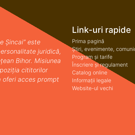
Link-uri rapide
Prima pagină
e Șincai” este
Știri, evenimente, comuni
ersonalitate juridică,
Program și tarife
deţean Bihor. Misiunea
Înscriere și regulament
oziţia cititorilor
Catalog online
a oferi acces prompt
Informații legale
Website-ul vechi