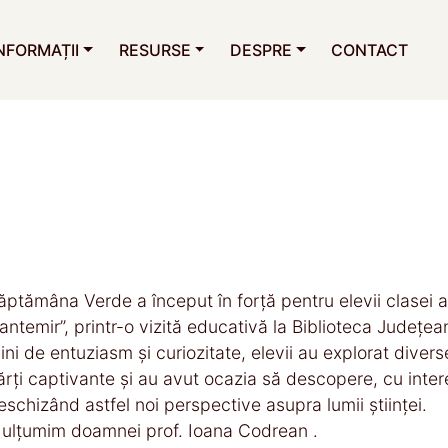
NFORMAȚII
RESURSE
DESPRE
CONTACT
ăptămâna Verde a început în forță pentru elevii clasei a
antemir”, printr-o vizită educativă la Biblioteca Județe
lini de entuziasm și curiozitate, elevii au explorat divers
ărți captivante și au avut ocazia să descopere, cu inte
eschizând astfel noi perspective asupra lumii științei.
ulțumim doamnei prof. Ioana Codrean .