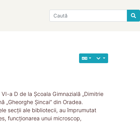
Find
 VI-a D de la Școala Gimnazială „Dimitrie
ană „Gheorghe Șincai” din Oradea.
ele secții ale bibliotecii, au împrumutat
res, funcționarea unui microscop,