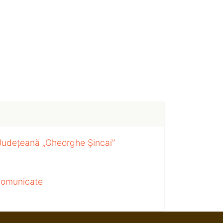
 Județeană „Gheorghe Șincai”
 comunicate