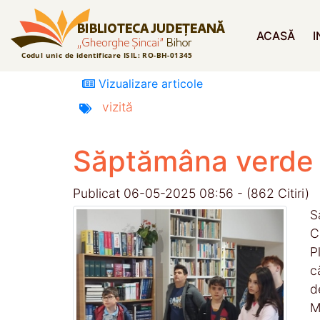
ACASĂ
I
Vizualizare articole
vizită
Săptămâna verde
Publicat 06-05-2025 08:56 - (862 Citiri)
S
C
P
c
d
M