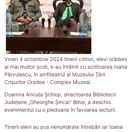
Vineri 4 octombrie 2024 tinerii cititori, elevi orădeni
ai mai multor școli, s-au întâlnit cu scriitoarea Ioana
Pârvulescu, în amfiteatrul al Muzeului Ţării
Crişurilor Oradea - Complex Muzeal.
Doamna Ancuța Șchiop, directoarea Bibliotecii
Județene „Gheorghe Șincai" Bihor, a deschis
evenimentul cu o pledoarie în favoarea lecturii.
Tinerii elevi au pus nenumărate întrebări iar Ioana