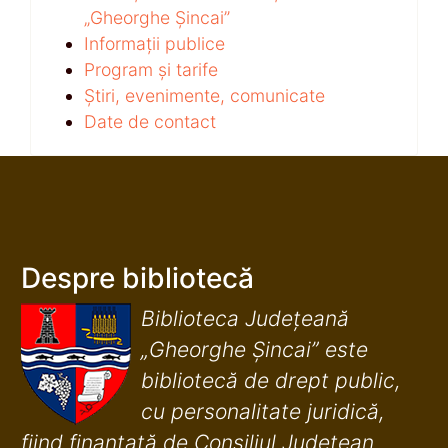
„Gheorghe Șincai”
Informații publice
Program și tarife
Știri, evenimente, comunicate
Date de contact
Despre bibliotecă
Biblioteca Județeană
„Gheorghe Șincai” este
bibliotecă de drept public,
cu personalitate juridică,
fiind finanţată de Consiliul Judeţean