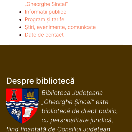
„Gheorghe Șincai”
Informații publice
Program și tarife
Știri, evenimente, comunicate
Date de contact
Despre bibliotecă
Biblioteca Județeană
„Gheorghe Șincai” este
bibliotecă de drept public,
cu personalitate juridică,
fiind finanţată de Consiliul Judeţean