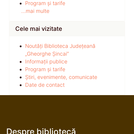
Program și tarife
...mai multe
Cele mai vizitate
Noutăți Biblioteca Județeană
„Gheorghe Șincai”
Informații publice
Program și tarife
Știri, evenimente, comunicate
Date de contact
Despre bibliotecă